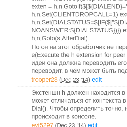
exten = h,n,GotoIf($[${DIALEND}="
h,n,Set(CLIENTDROPCALL=1) ext
h,n,Set(DIALSTATUS=${IF($["${D
NOANSWER:${DIALSTATUS})}) ex
h,n,Goto(s,AfterDial)
Но он на этот обработчик не пе
e(Execute the h extension for peer a
идеи она должна переводить его 
переводит, в чём может быть по
trooper23
(
)
edit
Dec 23 '14
Экстеншн h должен находится в 
может отличаться от контекста 
Dial(). Чтобы определить точно, 
происходит в консоле.
eyt5297
(
)
edit
Dec 23 '14