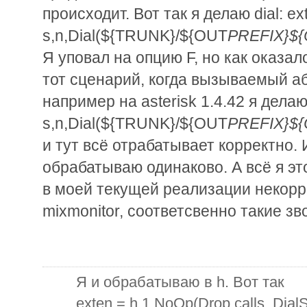
происходит. Вот так я делаю dial: ex
s,n,Dial(${TRUNK}/${OUT
PREFIX}$
Я уповал на опцию F, но как оказал
тот сценарий, когда вызываемый аб
например на asterisk 1.4.42 я делаю 
s,n,Dial(${TRUNK}/${OUT
PREFIX}$
и тут всё отрабатывает корректно. И
обрабатываю одинаково. А всё я это
в моей текущей реализации некорр
mixmonitor, соответсвенно такие зв
Я и обрабатываю в h. Вот так
exten = h,1,NoOp(Drop calls. Dial