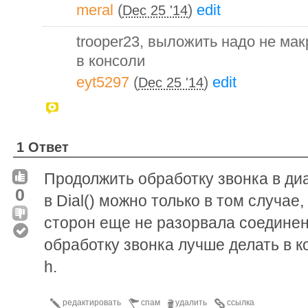
meral
(
)
edit
Dec 25 '14
trooper23, выложить надо не мак
в консоли
eyt5297
(
)
edit
Dec 25 '14
1 Ответ
Продолжить обработку звонка в д
0
в Dial() можно только в том случае,
сторон еще не разорвала соедине
обработку звонка лучше делать в к
h.
редактировать
спам
удалить
ссылка