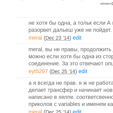
D
обновил
не хотя бы одна, а тольк если А
разорвет дальеш уже не пойдет.
meral
(
)
edit
Dec 23 '14
meral, вы не правы, продолжить
можно если хотя бы одна из сто
соединение. За это отвечают опц
eyt5297
(
)
edit
Dec 25 '14
а я всегда не прав. я ж не работ
делает трансфер и начинает нов
написано в хелпе. соответсвенн
приколов с variables и именем к
meral
(
)
edit
Dec 25 '14