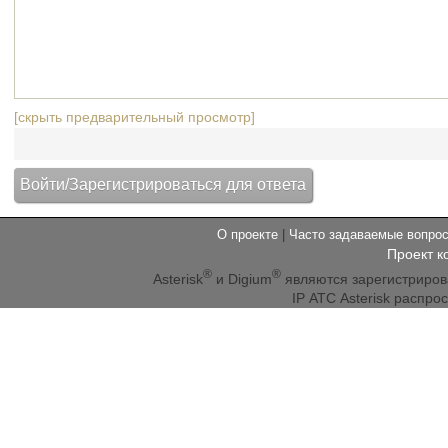
[скрыть предварительный просмотр]
О проекте
|
Часто задаваемые вопр
Проект к
®
®
Asterisk
и Digium
являются зарегистриро
IP АТС Asterisk распр