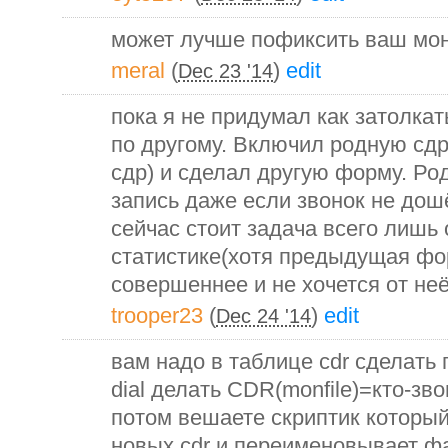
может лучше пофиксить ваш мон
meral
(
)
edit
Dec 23 '14
пока я не придумал как затолкат
по другому. Включил родную сдр
сдр) и сделал другую форму. Ро
запись даже если звонок не дошё
сейчас стоит задача всего лишь
статистике(хотя предыдущая фо
совершеннее и не хочется от не
trooper23
(
)
edit
Dec 24 '14
вам надо в таблице cdr сделать
dial делать CDR(monfile)=кто-зв
потом вешаете скриптик которы
новых cdr и переименовывает фа