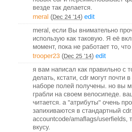
везде так делается.
meral
(
)
edit
Dec 24 '14
meral, если Вы внимательно проч
использую как таковую. Я её вкл
момент, пока не работает то, что
trooper23
(
)
edit
Dec 25 '14
я вам написал как правильно с т
делать, кстати, cdr могут почти
наборе полей получены. но вы 
грабли на своем велосипеде. в
читается. а "атрибуты" очень пр
запихиваются в стандартный cdr
accountcode/amaflags/userfields,
вкусу.