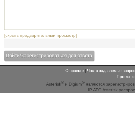
[скрыть предварительный просмотр]
О проекте
|
Часто задаваемые вопр
Проект к
®
®
Asterisk
и Digium
являются зарегистриро
IP АТС Asterisk распр