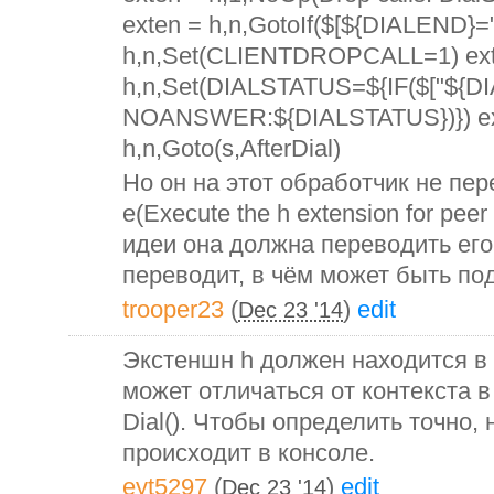
exten = h,n,GotoIf($[${DIALEND}="
h,n,Set(CLIENTDROPCALL=1) ext
h,n,Set(DIALSTATUS=${IF($["${D
NOANSWER:${DIALSTATUS})}) ex
h,n,Goto(s,AfterDial)
Но он на этот обработчик не пе
e(Execute the h extension for peer a
идеи она должна переводить его 
переводит, в чём может быть по
trooper23
(
)
edit
Dec 23 '14
Экстеншн h должен находится в 
может отличаться от контекста 
Dial(). Чтобы определить точно, 
происходит в консоле.
eyt5297
(
)
edit
Dec 23 '14