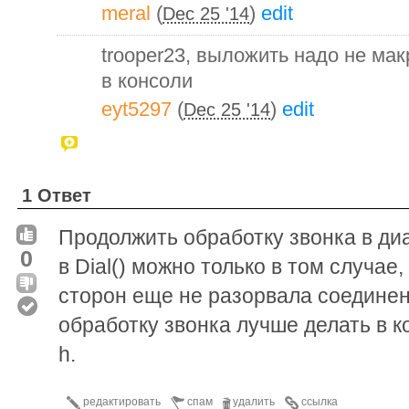
meral
(
)
edit
Dec 25 '14
trooper23, выложить надо не мак
в консоли
eyt5297
(
)
edit
Dec 25 '14
1 Ответ
Продолжить обработку звонка в д
0
в Dial() можно только в том случае,
сторон еще не разорвала соедине
обработку звонка лучше делать в к
h.
редактировать
спам
удалить
ссылка