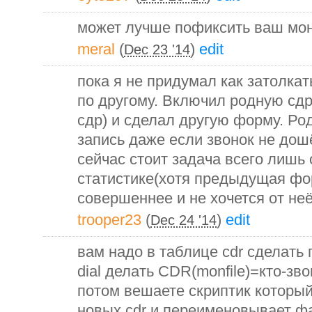
может лучше пофиксить ваш мон
meral
(
)
edit
Dec 23 '14
пока я не придумал как затолкат
по другому. Включил родную сдр
сдр) и сделал другую форму. Ро
запись даже если звонок не дошё
сейчас стоит задача всего лишь
статистике(хотя предыдущая фо
совершеннее и не хочется от не
trooper23
(
)
edit
Dec 24 '14
вам надо в таблице cdr сделать
dial делать CDR(monfile)=кто-зв
потом вешаете скриптик которы
новых cdr и переименовывает фа