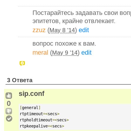
Постарайтесь задавать свои во
эпитетов, крайне отвлекает.
zzuz
(
)
edit
May 8 '14
вопрос похоже к вам.
meral
(
)
edit
May 9 '14
3 Ответа
sip.conf
0
[
general
]
rtptimeout
=<
secs
>
rtpholdtimeout
=<
secs
>
rtpkeepalive
=<
secs
>