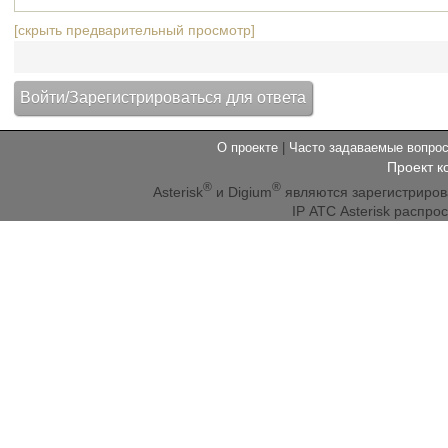
[скрыть предварительный просмотр]
О проекте
|
Часто задаваемые вопр
Проект к
®
®
Asterisk
и Digium
являются зарегистриро
IP АТС Asterisk распр