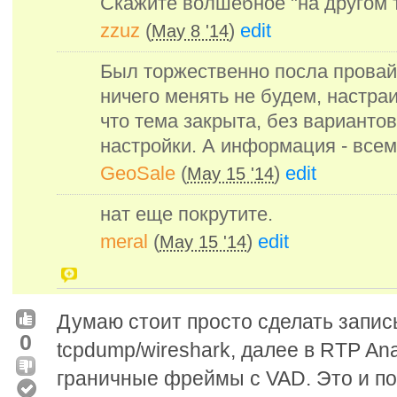
Скажите волшебное "на другом т
zzuz
(
)
edit
May 8 '14
Был торжественно посла провай
ничего менять не будем, настра
что тема закрыта, без варианто
настройки. А информация - всем
GeoSale
(
)
edit
May 15 '14
нат еще покрутите.
meral
(
)
edit
May 15 '14
Думаю стоит просто сделать запи
0
tcpdump/wireshark, далее в RTP Ana
граничные фреймы с VAD. Это и п