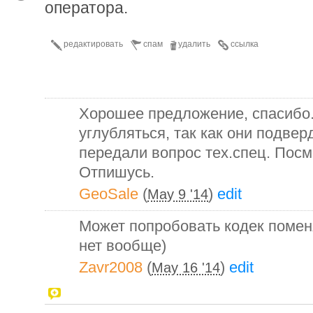
оператора.
редактировать
спам
удалить
ссылка
Хорошее предложение, спасибо. 
углубляться, так как они подве
передали вопрос тех.спец. Посмо
Отпишусь.
GeoSale
(
)
edit
May 9 '14
Может попробовать кодек помен
нет вообще)
Zavr2008
(
)
edit
May 16 '14