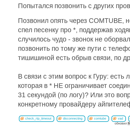
Попытался позвонить с других пров
Позвонил опять через COMTUBE, 
спел песенку про *, поддержав ходя
случилось чудо - звонок не оборвал
позвонить по тому же пути с телеф
тишишиной есть обрыв связи, по дру
В связи с этим вопрос к Гуру: есть 
которая в * НЕ ограничивает соед
31 секундой (по логу)? Или это воп
конкретному провайдеру айпителе
check_rtp_timeout
disconnecting
comtube
vad
M
обновил