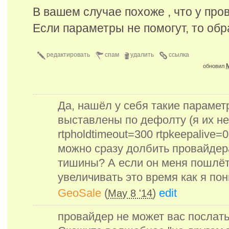
В вашем случае похоже , что у про
Если параметры не помогут, то обр
редактировать
спам
удалить
ссылка
M
обновил
Да, нашёл у себя такие параметр
выставлены по дефолту (я их не 
rtpholdtimeout=300 rtpkeepalive=
можно сразу долбить провайдер
тишины? А если он меня пошлёт,
увеличивать это время как я по
GeoSale
(
)
edit
May 8 '14
провайдер не может вас послать