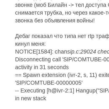
звонке (моб Билайн -> тел доступа
снимается трубка, но через какое-
звонка без объявления войны!
Дебаг показал что типа нет rtp траф
кинул меня:
NOTICE[1584]: chan
sip.c:29024 che
Disconnecting call 'SIP/COMTUBE-00
activity in 31 seconds
== Spawn extension (ivr-2, s, 11) exi
'SIP/COMTUBE-00000005'
-- Executing [h@ivr-2:1] Hangup("S
in new stack