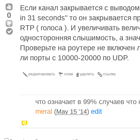
Если канал закрывается с выводом в 
0
in 31 seconds" то он закрывается п
RTP ( голоса ). И увеличивать вели
односторонняя слышимость, а знач
Проверьте на роутере не включен 
ли порты с 10000-20000 по UDP.
редактировать
спам
удалить
ссылка
что означает в 99% случаев что 
meral
(
)
edit
May 15 '14