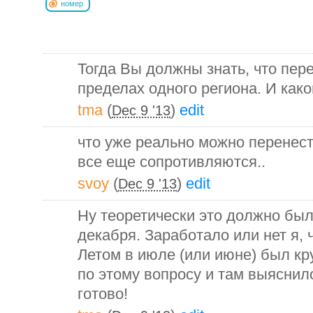
номер
Тогда Вы должны знать, что пер
пределах одного региона. И како
tma
(
)
edit
Dec 9 '13
что уже реально можно перенес
все еще сопротивляются..
svoy
(
)
edit
Dec 9 '13
Ну теоретически это должно был
декабря. Заработало или нет я, 
Летом в июле (или июне) был кр
по этому вопросу и там выяснило
готово!