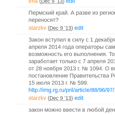
tma
(
)
edit
Dec 9 '13
Пермский край. А разве из регио
переносят?
starzkv
(
)
edit
Dec 9 '13
Закон вступил в силу с 1 декабря
апреля 2014 года операторы са
возможность его выполнения. То
заработает только с 7 апреля 20
от 28 ноября 2013 г. № 1094. О 
постановление Правительства Р
15 июля 2013 г. № 599.
http://img.rg.ru/pril/article/88/96/9
starzkv
(
)
edit
Dec 9 '13
закон можно ввести в любой день