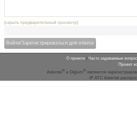
[скрыть предварительный просмотр]
О проекте
|
Часто задаваемые вопр
Проект к
®
®
Asterisk
и Digium
являются зарегистриро
IP АТС Asterisk распр