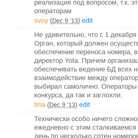
реализация под вопросом, т.к. 
операторам
svoy
(
)
edit
Dec 9 '13
Не удивительно, что с 1 декабря
Орган, который должен осущест
обеспечение переноса номера, 
директор Yota. Причем организа
обеспечивать ведение БД всех 
взаимодействие между операто
выбирал самолично. Операторы 
конкурса, да так и заглохли.
tma
(
)
edit
Dec 9 '13
Технически особо ничего сложно
ежедневно с этим сталкиваемся 
день по несколько сотен номер