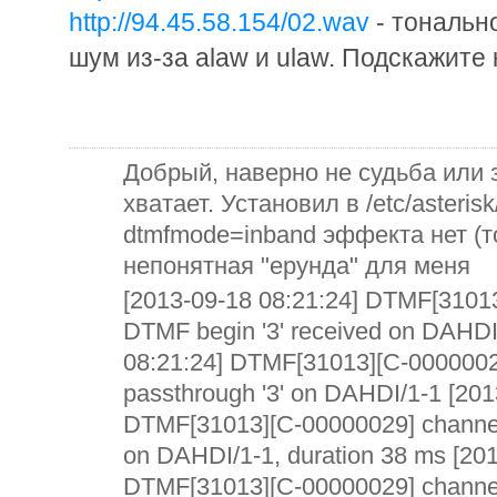
http://94.45.58.154/02.wav
- тональн
шум из-за alaw и ulaw. Подскажите 
Добрый, наверно не судьба или 
хватает. Установил в /etc/asteris
dtmfmode=inband эффекта нет (т
непонятная "ерунда" для меня
[2013-09-18 08:21:24] DTMF[31013
DTMF begin '3' received on DAHDI
08:21:24] DTMF[31013][C-0000002
passthrough '3' on DAHDI/1-1 [201
DTMF[31013][C-00000029] channel
on DAHDI/1-1, duration 38 ms [201
DTMF[31013][C-00000029] channe