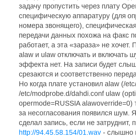
задачу пропустить через плату Op
специфическую аппаратуру (для оп
номера звонящего), специфическая
передачи данных похожа на факс п
работает, а эта «зараза» не хочет.
alaw и ulaw отключать и включать ш
эффекта нет. На записи будет слы
срезаются и соответственно перед
Но когда плате установил alaw (/etc/
/etc/modprobe.d/dahdi.conf ulaw (op
opermode=RUSSIA alawoverride=0) т
за несогласования появился шум. 
сделал запись, если не затруднит,
http://94.45.58.154/01.wav
- слышно к