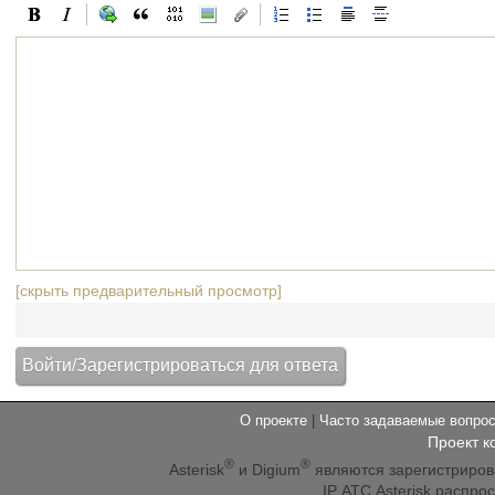
[скрыть предварительный просмотр]
О проекте
|
Часто задаваемые вопр
Проект к
®
®
Asterisk
и Digium
являются зарегистриро
IP АТС Asterisk распр