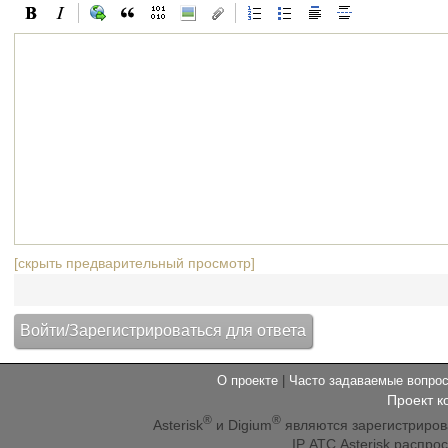
[скрыть предварительный просмотр]
О проекте
|
Часто задаваемые вопр
Проект к
®
®
Asterisk
и Digium
являются зарегистриро
IP АТС Asterisk распр