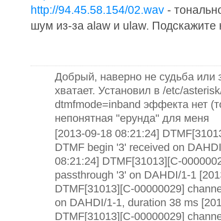
http://94.45.58.154/02.wav
- тональн
шум из-за alaw и ulaw. Подскажите 
Добрый, наверно не судьба или 
хватает. Установил в /etc/asteris
dtmfmode=inband эффекта нет (т
непонятная "ерунда" для меня
[2013-09-18 08:21:24] DTMF[31013
DTMF begin '3' received on DAHDI
08:21:24] DTMF[31013][C-0000002
passthrough '3' on DAHDI/1-1 [201
DTMF[31013][C-00000029] channel
on DAHDI/1-1, duration 38 ms [201
DTMF[31013][C-00000029] channe