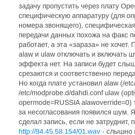
задачу пропустить через плату Op
специфическую аппаратуру (для оп
номера звонящего), специфическая
передачи данных похожа на факс п
работает, а эта «зараза» не хочет.
alaw и ulaw отключать и включать ш
эффекта нет. На записи будет слы
срезаются и соответственно перед
Но когда плате установил alaw (/etc/
/etc/modprobe.d/dahdi.conf ulaw (op
opermode=RUSSIA alawoverride=0) т
за несогласования появился шум. 
сделал запись, если не затруднит,
http://94.45.58.154/01.wav
- слышно к