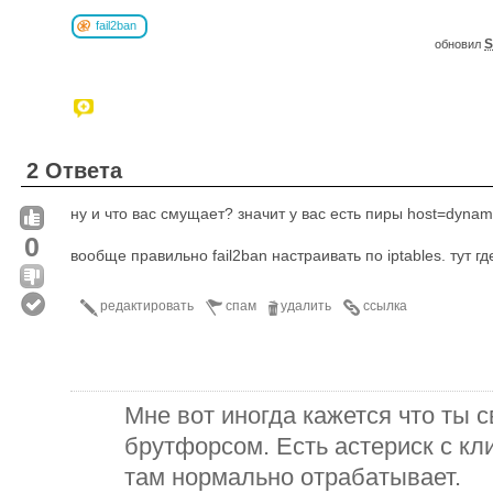
fail2ban
S
обновил
2 Ответа
ну и что вас смущает? значит у вас есть пиры host=dynam
0
вообще правильно fail2ban настраивать по iptables. тут гд
редактировать
спам
удалить
ссылка
Мне вот иногда кажется что ты с
брутфорсом. Есть астериск с кл
там нормально отрабатывает.