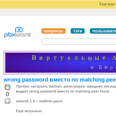
First tim
вопросы
тэги
пользоват
wrong password вместо no matching pee
Пробую настроить fail2ban, регистрирую заведомо несущ
выдаёт wrong password вместо no matching peer found.
0
asterisk 1.8 + realtime peers
Ещё актуально.