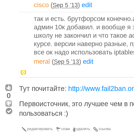
cisco
(
)
edit
Sep 5 '13
так и есть. брутфорсом конечно.
админ 10к добавил. и вообще я
школу не закончил и что такое а
курсе. версии наверно разные, 
все ок надо использовать iptable
meral
(
)
edit
Sep 5 '13
Тут почитайте:
http://www.fail2ban.o
0
Первоисточник, это лучшее чем в 
пользоваться :)
редактировать
спам
удалить
ссылка