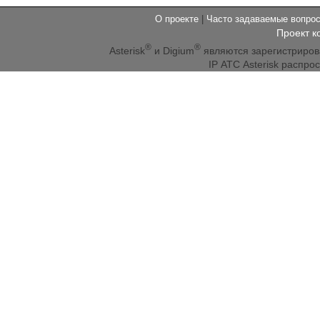
О проекте
|
Часто задаваемые вопр
Проект к
®
®
Asterisk
и Digium
являются зарегистриро
IP АТС Asterisk распр