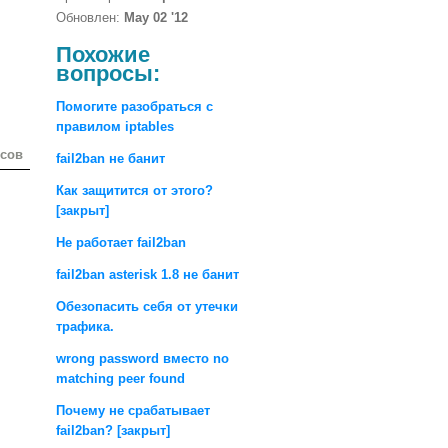
Обновлен:
May 02 '12
Похожие
вопросы:
Помогите разобраться с
правилом iptables
осов
fail2ban не банит
Как защитится от этого?
[закрыт]
Не работает fail2ban
fail2ban asterisk 1.8 не банит
Обезопасить себя от утечки
трафика.
wrong password вместо no
matching peer found
Почему не срабатывает
fail2ban? [закрыт]