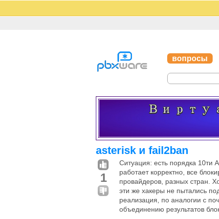
вопросы
asterisk и fail2ban
Ситуация: есть порядка 10ти A
работает корректно, все блоки
1
провайдеров, разных стран. Х
эти же хакеры не пытались по
реализация, по аналогии с по
объединению результатов бло