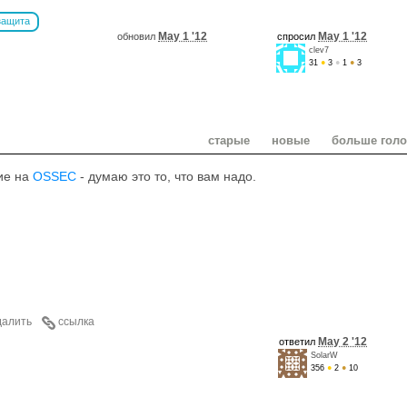
защита
May 1 '12
May 1 '12
обновил
спросил
clev7
31
●
3
●
1
●
3
старые
новые
больше гол
ие на
OSSEC
- думаю это то, что вам надо.
далить
ссылка
May 2 '12
ответил
SolarW
356
●
2
●
10