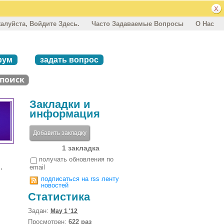
алуйста, Войдите Здесь.
Часто Задаваемые Вопросы
О Нас
рум
задать вопрос
Закладки и
информация
Добавить закладку
1 закладка
получать обновления по
,
email
подписаться на rss ленту
новостей
Статистика
Задан:
May 1 '12
Просмотрен:
622 раз