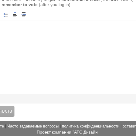
 remember to vote
(after you log in)!
те
|
Часто задаваемые вопросы
|
политика конфиденциальности
|
остави
Проект компании "АТС Дизайн"