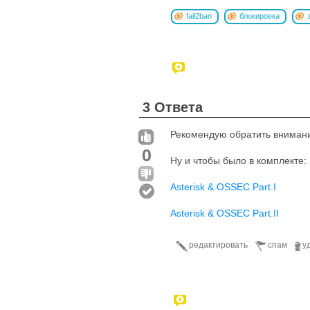
fail2ban
блокировка
3 Ответа
Рекомендую обратить вниман
0
Ну и чтобы было в комплекте:
Asterisk & OSSEC Part.I
Asterisk & OSSEC Part.II
редактировать
спам
у