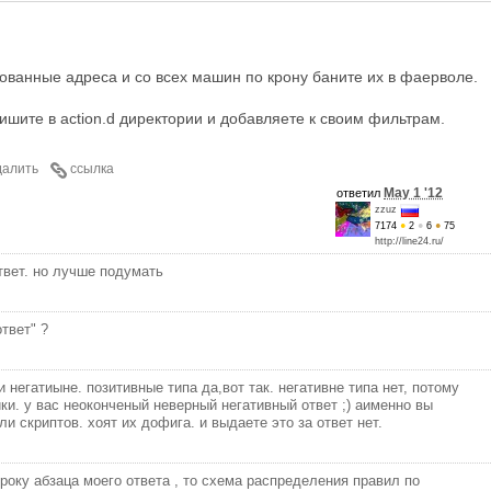
ованные адреса и со всех машин по крону баните их в фаерволе.
шите в action.d директории и добавляете к своим фильтрам.
далить
ссылка
May 1 '12
ответил
zzuz
7174
●
2
●
6
●
75
http://line24.ru/
твет. но лучше подумать
твет" ?
 негатиыне. позитивные типа да,вот так. негативне типа нет, потому
ики. у вас неоконченый неверный негативный ответ ;) аименно вы
ли скриптов. хоят их дофига. и выдаете это за ответ нет.
року абзаца моего ответа , то схема распределения правил по