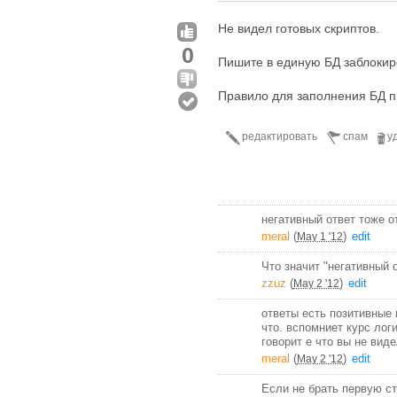
Не видел готовых скриптов.
0
Пишите в единую БД заблокир
Правило для заполнения БД пи
редактировать
спам
у
негативный ответ тоже о
meral
(
)
edit
May 1 '12
Что значит "негативный о
zzuz
(
)
edit
May 2 '12
ответы есть позитивные и
что. вспомниет курс лог
говорит е что вы не виде
meral
(
)
edit
May 2 '12
Если не брать первую ст