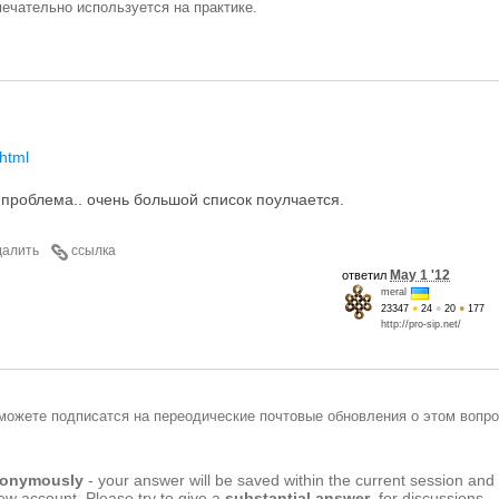
ечательно используется на практике.
.html
проблема.. очень большой список поулчается.
далить
ссылка
May 1 '12
ответил
meral
23347
●
24
●
20
●
177
http://pro-sip.net/
можете подписатся на переодические почтовые обновления о этом вопро
anonymously
- your answer will be saved within the current session and
new account. Please try to give a
substantial answer
, for discussions,