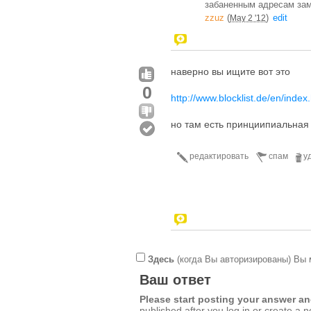
забаненным адресам зам
zzuz
(
)
edit
May 2 '12
наверно вы ищите вот это
0
http://www.blocklist.de/en/index
но там есть принциипиальная 
редактировать
спам
у
Здесь
(когда Вы авторизированы) Вы 
Ваш ответ
Please start posting your answer 
published after you log in or create a 