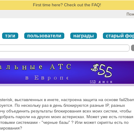
First time here? Check out the FAQ!
Пож
тэги
пользователи
награды
старый фо
sterisk, выставленных в инете, настроена защита на основе fail2ban
руется. По нескольку раз в день блокируются разные IP, разных
очу объединить результаты блокирования всех моих систем, чтобы
добрать пароли на других моих астерисках. Может уже есть готовая
чтовыми системами - "черные базы" ? Или может скрипты есть по
кирования?