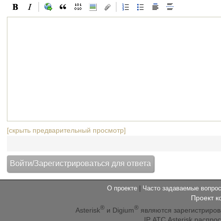
[скрыть предварительный просмотр]
О проекте
|
Часто задаваемые вопр
Проект к
®
®
Asterisk
и Digium
являются зарегистриро
IP АТС Asterisk распр