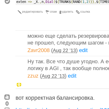
exten 
=>
 _X
.,
n
,
Dial
(
$
{
TRUNK$
{
RAND
(
1
,
2
)}},
$
{
TIME
редактировать
спам
удалить
ссылка
можно еще сделать резервирова
не прошел, следующим шагом - 
Zavr2008
(
)
edit
Aug 22 '13
Ну так. Все что душе угодно. А 
логику в AGI , так вообще полно
zzuz
(
)
edit
Aug 22 '13
вот корректная балансировка.
0