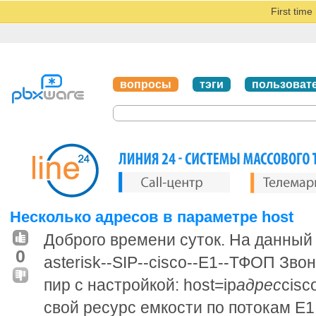
First tim
вопросы
тэги
пользоват
Несколько адресов в параметре host
Доброго времени суток. На данный
0
asterisk--SIP--cisco--E1--ТФОП Звон
пир с настройкой: host=ip
адрес
cisc
свой ресурс емкости по потокам Е1