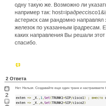
одну такую же. Возможно ли указать
например так: host=ip
адрес
cisco1&i
астериск сам рандомно направлял з
железок по указанным ipадресам. Е
каких направления Вы решали этот
спасибо.
2 Ответа
Нет. Нельзя. Создавайте еще один транк и настраиваете
2
exten 
=>
 _X
.,
1
,
Set
(
TRUNK1
=
SIP
/
cisco1
)
;
вместо
 
exten 
=>
 _X
.,
n
,
Set
(
TRUNK2
=
SIP
/
cisco2
)