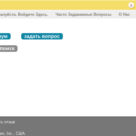
алуйста, Войдите Здесь.
Часто Задаваемые Вопросы
О Нас
рум
задать вопрос
ть отзыв
um, Inc., США.