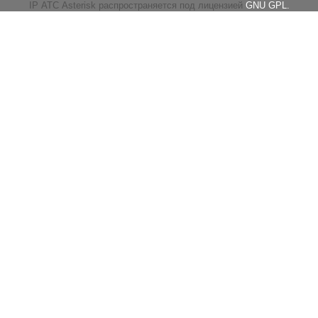
IP АТС Asterisk распространяется под лицензией
GNU GPL.