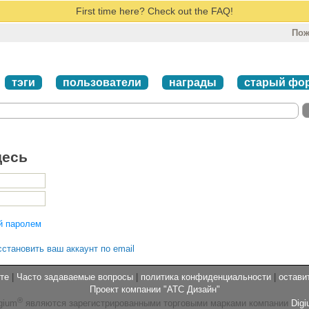
First time here? Check out the FAQ!
Пож
тэги
пользователи
награды
старый фо
десь
й паролем
сстановить ваш аккаунт по email
те
|
Часто задаваемые вопросы
|
политика конфиденциальности
|
остави
Проект компании "АТС Дизайн"
®
gium
являются зарегистрированными торговыми марками компании
Digi