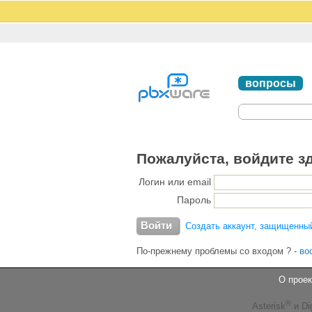
вопросы
Пожалуйста, войдите з
Логин или email
Пароль
Создать аккаунт, защищенны
По-прежнему проблемы со входом ?
-
во
О проек
®
Asterisk
и Di