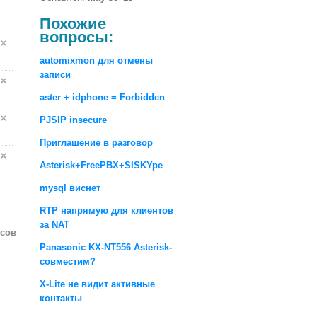
Похожие
вопросы:
automixmon для отмены
записи
aster + idphone = Forbidden
PJSIP insecure
Приглашение в разговор
Asterisk+FreePBX+SISKYpe
mysql виснет
RTP напрямую для клиентов
за NAT
осов
Panasonic KX-NT556 Asterisk-
совместим?
X-Lite не видит активные
контакты