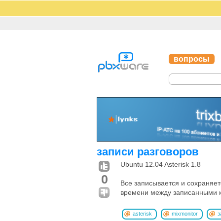
вопросы
записи разговоров
Ubuntu 12.04 Asterisk 1.8
0
Все записывается и сохраняет
времени между записанными 
asterisk
mixmonitor
з