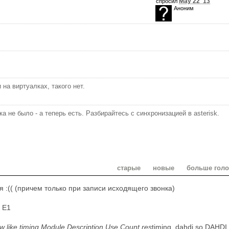
May 22 '13
спросил
Аноним
 на виртуалках, такого нет.
ока не было - а теперь есть. Разбирайтесь с синхронизацией в asterisk.
старые
новые
больше гол
 :(( (причем только при записи исходящего звонка)
к E1
w like timing Module Description Use Count res
timing_dahdi.so DAHDI