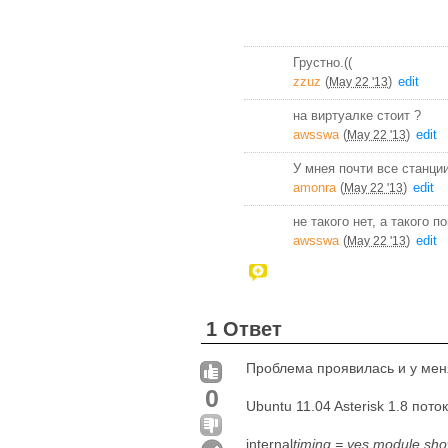
Грустно.((
zzuz
(
)
edit
May 22 '13
на виртуалке стоит ?
awsswa
(
)
edit
May 22 '13
У мнея почти все станции
amonra
(
)
edit
May 22 '13
не такого нет, а такого п
awsswa
(
)
edit
May 22 '13
1 Ответ
Проблема проявилась и у меня
0
Ubuntu 11.04 Asterisk 1.8 пото
internal
timing = yes module sho