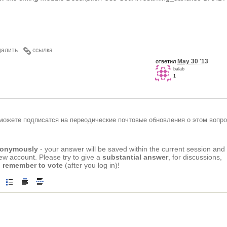
далить
ссылка
May 30 '13
ответил
balab
1
можете подписатся на переодические почтовые обновления о этом вопро
anonymously
- your answer will be saved within the current session and
new account. Please try to give a
substantial answer
, for discussions,
 remember to vote
(after you log in)!