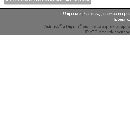
О проекте
|
Часто задаваемые вопр
Проект к
®
®
Asterisk
и Digium
являются зарегистриро
IP АТС Asterisk распр