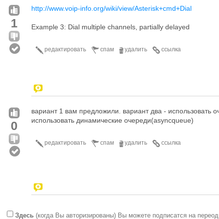
http://www.voip-info.org/wiki/view/Asterisk+cmd+Dial
1
Example 3: Dial multiple channels, partially delayed
редактировать
спам
удалить
ссылка
вариант 1 вам предложили. вариант два - использовать о
использовать динамические очереди(asyncqueue)
0
редактировать
спам
удалить
ссылка
Здесь
(когда Вы авторизированы) Вы можете подписатся на переод