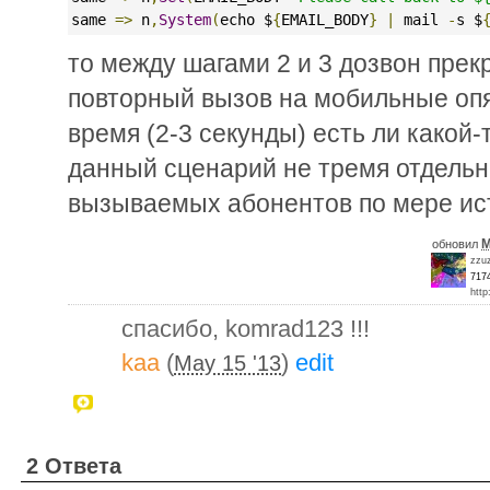
same 
=>
 n
,
System
(
echo $
{
EMAIL_BODY
}
|
 mail 
-
s $
то между шагами 2 и 3 дозвон прек
повторный вызов на мобильные опя
время (2-3 секунды) есть ли какой
данный сценарий не тремя отдельны
вызываемых абонентов по мере ис
M
обновил
zzu
717
http
спасибо, komrad123 !!!
kaa
(
)
edit
May 15 '13
2 Ответа