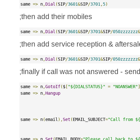
same 
=>
 n
,
Dial
(
SIP
/
3601
&
SIP
/
3701
,
5
)
;then add their mobiles
same 
=>
 n
,
Dial
(
SIP
/
3601
&
SIP
/
3701
&
SIP
/
050zzzzzzz
;then add service reception & aftersal
same 
=>
 n
,
Dial
(
SIP
/
3601
&
SIP
/
3701
&
SIP
/
050zzzzzzz
;finally if call was not answered - sen
same 
=>
 n
,
GotoIf
(
$
[
"${DIALSTATUS}"
=
"NOANSWER"
same 
=>
 n
,
Hangup
same 
=>
 n
(
email
),
Set
(
EMAIL_SUBJECT
=
"Call from $
same 
=>
 n
,
Set
(
EMAIL_BODY
=
"Please call back to $