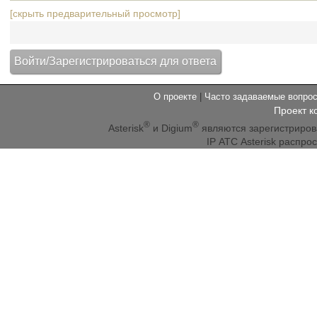
[скрыть предварительный просмотр]
О проекте
|
Часто задаваемые вопр
Проект к
®
®
Asterisk
и Digium
являются зарегистриро
IP АТС Asterisk распр