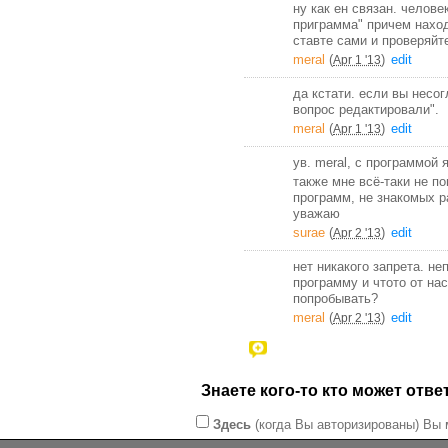
ну как ен связан. челов
приграмма" причем нахо
ставте сами и проверяйт
meral
(
)
edit
Apr 1 '13
да кстати. если вы несо
вопрос редактировали".
meral
(
)
edit
Apr 1 '13
ув. meral, с программой я
также мне всё-таки не п
программ, не знакомых р
уважаю
surae
(
)
edit
Apr 2 '13
нет никакого запрета. 
программу и чтото от на
попробывать?
meral
(
)
edit
Apr 2 '13
Знаете кого-то кто может отв
Здесь
(когда Вы авторизированы) Вы 