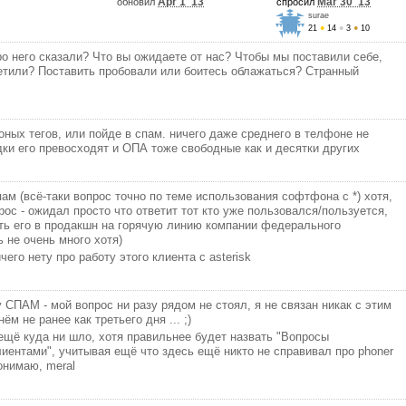
Apr 1 '13
Mar 30 '13
обновил
спросил
surae
21
●
14
●
3
●
10
ро него сказали? Что вы ожидаете от нас? Чтобы мы поставили себе,
етили? Поставить пробовали или боитесь облажаться? Странный
оных тегов, или пойде в спам. ничего даже среднего в телфоне не
рядки его превосходят и ОПА тоже свободные как и десятки других
спам (всё-таки вопрос точно по теме использования софтфона с *) хотя,
рос - ожидал просто что ответит тот кто уже пользовался/пользуется,
ть его в продакшн на горячую линию компании федерального
 не очень много хотя)
чего нету про работу этого клиента с asterisk
у СПАМ - мой вопрос ни разу рядом не стоял, я не связан никак с этим
нём не ранее как третьего дня ... ;)
куда ни шло, хотя правильнее будет назвать "Вопросы
иентами", учитывая ещё что здесь ещё никто не справивал про phoner
понимаю, meral