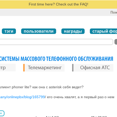
First time here? Check out the FAQ!
Пож
тэги
пользователи
награды
старый фо
лиент phoner lite? как она с asterisk себя ведет?
pany/onlinepbx/blog/165799
/ его очень хвалят, а я первый раз о нем
он