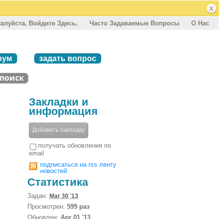
алуйста, Войдите Здесь.
Часто Задаваемые Вопросы
О Нас
рум
задать вопрос
Закладки и
информация
Добавить закладку
получать обновления по
email
подписаться на rss ленту
новостей
Статистика
Задан:
Mar 30 '13
Просмотрен:
599 раз
Обновлен:
Apr 01 '13