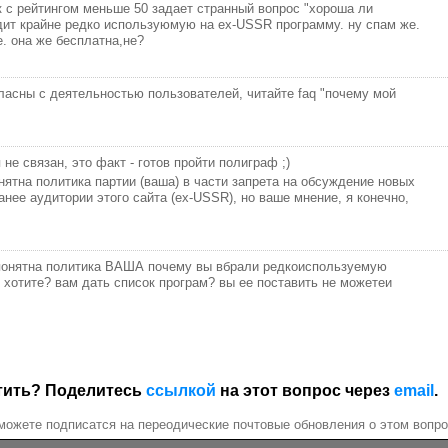
ек с рейтингом меньше 50 задает странный вопрос "хороша ли
дит крайне редко используюмую на ex-USSR программу. ну спам же.
е. она же бесплатна,не?
гласны с деятельностью пользователей, читайте faq "почему мой
 не связан, это факт - готов пройти полиграф ;)
онятна политика партии (ваша) в части запрета на обсуждение новых
анее аудитории этого сайта (ex-USSR), но ваше мнение, я конечно,
непонятна политика ВАША почему вы вбрали редкоиспользуемую
с хотите? вам дать список програм? вы ее поставить не можетеи
етить? Поделитесь
ссылкой
на этот вопрос через
email
.
можете подписатся на переодические почтовые обновления о этом вопро