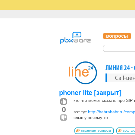
вопросы
phoner lite [закрыт]
кто что может сказать про SIP-к
0
вот тут
http://habrahabr.ru/com
слышу почему-то
странные_вопросы
софтф