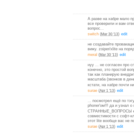
А разве на хабре мало п
все проверили и вам отв
вопрос...
switch
(
)
edit
Mar 30 '13
не создавайте провакаци
вижу. zoiper/xlite на по
meral
(
)
edit
Mar 30 '13
нуу ... не согласен про 
конечно, это простой воп
так как планирую внедри
масштаба (звонков в день
кстати, на хабре почти ни
surae
(
)
edit
Apr 1 '13
... посмотрел ещё по тэг
phoner'ом!!! да и узнал о 
СТРАННЫЕ_ВОПРОСЫ ещё 
совместимости с софт-кл
этот lite вообще вас не 
surae
(
)
edit
Apr 1 '13