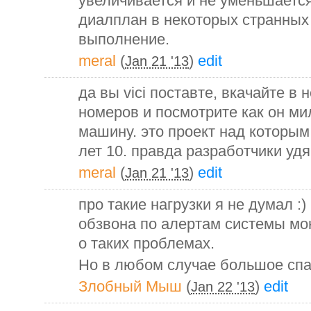
увеличивается и не уменьшается
диалплан в некоторых странных
выполнение.
meral
(
)
edit
Jan 21 '13
да вы vici поставте, вкачайте в 
номеров и посмотрите как он м
машину. это проект над которы
лет 10. правда разработчики удя
meral
(
)
edit
Jan 21 '13
про такие нагрузки я не думал :
обзвона по алертам системы мо
о таких проблемах.
Но в любом случае большое сп
Злобный Мыш
(
)
edit
Jan 22 '13