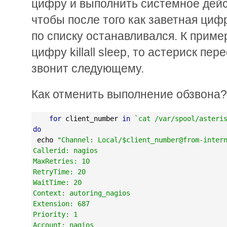
цифру и выполнить системное дейс
чтобы после того как заветная ци
по списку останавливался. К приме
цифру killall sleep, то астериск пер
звонит следующему.
Как отменить выполнение обзвона?
for
 client_number 
in
`cat /var/spool/asteri
do
 echo 
"Channel: Local/$client_number@from-inter
Callerid: nagios
MaxRetries: 10
RetryTime: 20
WaitTime: 20
Context: autoring_nagios
Extension: 687
Priority: 1
Account: nagios