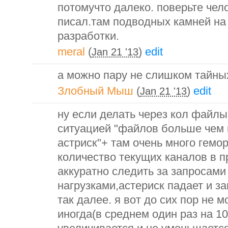
потомучто далеко. поверьте чел
писал.там подводных камней на 
разработки.
meral
(
)
edit
Jan 21 '13
а можно пару не слишком тайны
Злобный Мыш
(
)
edit
Jan 21 '13
ну если делать через кол файлы
ситуацией "файлов больше чем 
астриск"+ там очень много гемо
количество текущих каналов в п
аккуратно следить за запросам
нагрузками,астериск падает и з
так далее. я вот до сих пор не м
иногда(в среднем один раз на 10