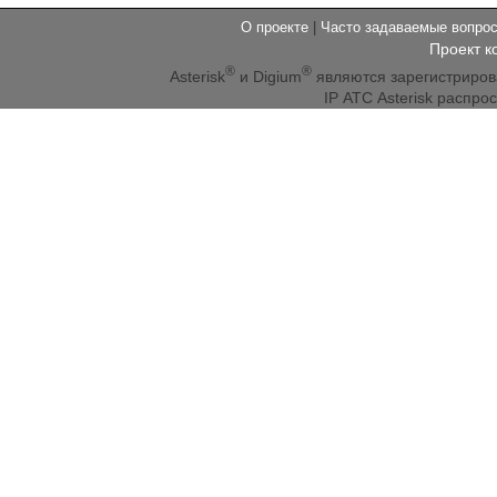
О проекте
|
Часто задаваемые вопр
Проект к
®
®
Asterisk
и Digium
являются зарегистриро
IP АТС Asterisk распр