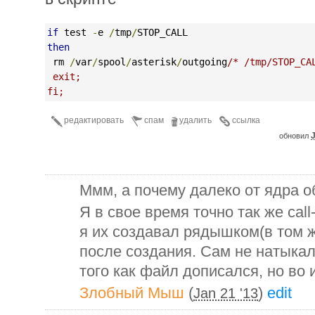
if
 test 
-
e 
/
tmp
/
STOP_CALL
then
 rm 
/
var
/
spool
/
asterisk
/
outgoing
/* /tmp/STOP_CA
 exit;
fi;
редактировать
спам
удалить
ссылка
J
обновил
Ммм, а почему далеко от ядра о
Я в свое время точно так же cal
я их создавал рядышком(в том 
после создания. Сам не натыкал
того как файл дописался, но во 
Злобный Мыш
(
)
edit
Jan 21 '13