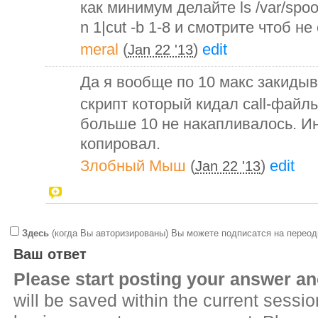
как минимум делайте ls /var/spool/
n 1|cut -b 1-8 и смотрите чтоб не
meral
(
)
edit
Jan 22 '13
Да я вообще по 10 макс закидыв
скрипт который кидал call-файл
больше 10 не накапливалось. И
копировал.
Злобный Мыш
(
)
edit
Jan 22 '13
Здесь
(когда Вы авторизированы) Вы можете подписатся на переод
Ваш ответ
Please start posting your answer 
will be saved within the current sessi