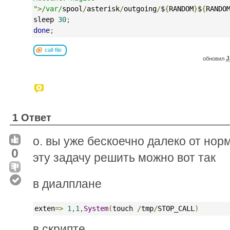
"
>
/var/
spool
/
asterisk
/
outgoing
/
$
{
RANDOM
}
$
{
RANDO
sleep 
30
;
done
;
call-file
J
обновил
1 Ответ
о. вы уже бескоечно далеко от нор
0
эту задачу решить можно вот так
в диалплане
exten
=>
1
,
1
,
System
(
touch 
/
tmp
/
STOP_CALL
)
в скрипте