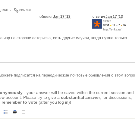
далить
ссылка
Jan 17 '13
Jan 17 '13
обновил
ответил
switch
8334
●
11
●
7
●
92
http://lynks.ru/
да ивр на стороне астериска, есть другие случаи, когда нужна только
можете подписатся на переодические почтовые обновления о этом вопро
anonymously
- your answer will be saved within the current session and
new account. Please try to give a
substantial answer
, for discussions,
 remember to vote
(after you log in)!