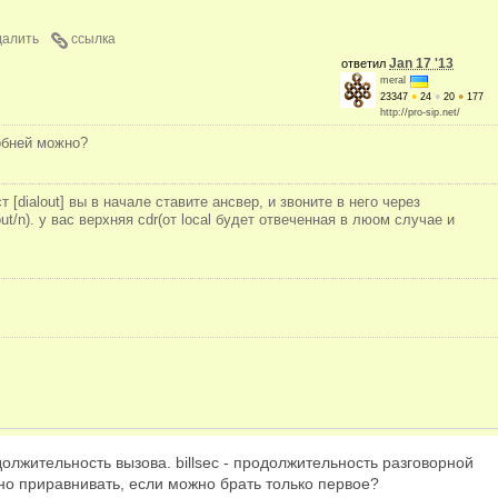
далить
ссылка
Jan 17 '13
ответил
meral
23347
●
24
●
20
●
177
http://pro-sip.net/
обней можно?
т [dialout] вы в начале ставите ансвер, и звоните в него через
out/n). у вас верхняя cdr(от local будет отвеченная в люом случае и
олжительность вызова. billsec - продолжительность разговорной
но приравнивать, если можно брать только первое?