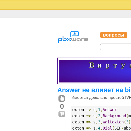
вопросы
Answer не влияет на bi
Имеется довольно простой IV
0
exten 
=>
 s
,
1
,
Answer
exten 
=>
 s
,
2
,
Background
(
m
exten 
=>
 s
,
3
,
Waitexten
(
3
)
exten 
=>
 s
,
4
,
Dial
(
SIP
/
abo