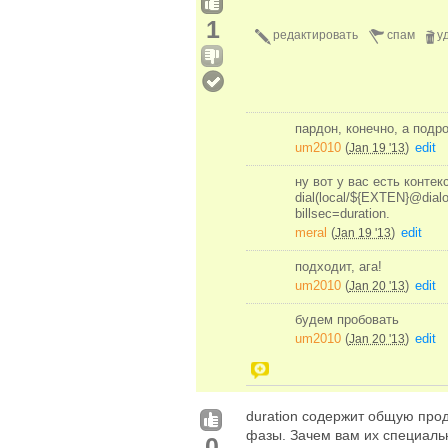
1
редактировать
спам
у
пардон, конечно, а подр
um2010
(
)
edit
Jan 19 '13
ну вот у вас есть контекс
dial(local/${EXTEN}@dial
billsec=duration.
meral
(
)
edit
Jan 19 '13
подходит, ага!
um2010
(
)
edit
Jan 20 '13
будем пробовать
um2010
(
)
edit
Jan 20 '13
duration содержит общую прод
фазы. Зачем вам их специаль
0