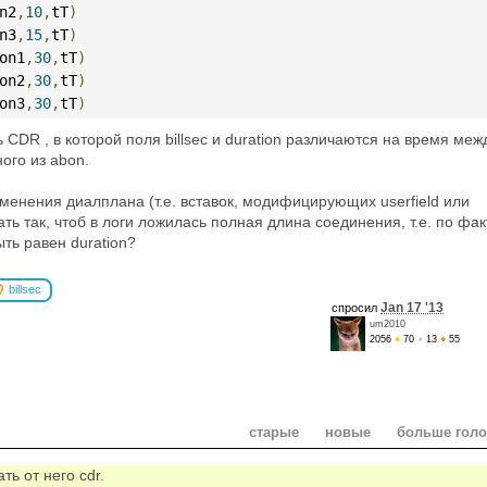
n2
,
10
,
tT
)
n3
,
15
,
tT
)
on1
,
30
,
tT
)
on2
,
30
,
tT
)
on3
,
30
,
tT
)
CDR , в которой поля billsec и duration различаются на время меж
ого из abon.
зменения диалплана (т.е. вставок, модифицирующих userfield или
ь так, чтоб в логи ложилась полная длина соединения, т.е. по фак
ыть равен duration?
billsec
Jan 17 '13
спросил
um2010
2056
●
70
●
13
●
55
старые
новые
больше гол
ать от него cdr.