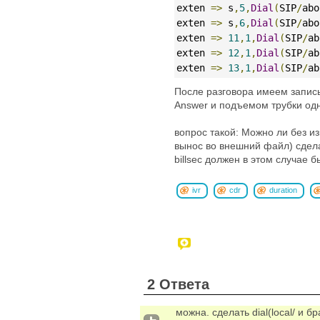
exten 
=>
 s
,
5
,
Dial
(
SIP
/
abo
exten 
=>
 s
,
6
,
Dial
(
SIP
/
abo
exten 
=>
11
,
1
,
Dial
(
SIP
/
ab
exten 
=>
12
,
1
,
Dial
(
SIP
/
ab
exten 
=>
13
,
1
,
Dial
(
SIP
/
ab
После разговора имеем запись 
Answer и подъемом трубки одн
вопрос такой: Можно ли без и
вынос во внешний файл) сделат
billsec должен в этом случае б
ivr
cdr
duration
2 Ответа
можна. сделать dial(local/ и бр