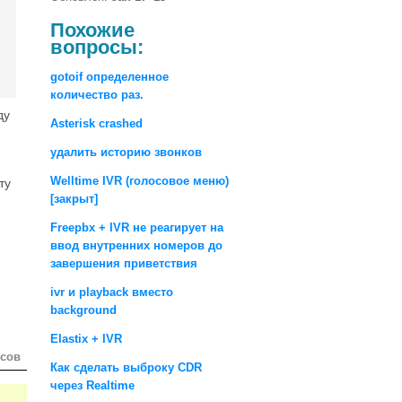
Похожие
вопросы:
gotoif определенное
количество раз.
ду
Asterisk crashed
удалить историю звонков
Welltime IVR (голосовое меню)
ту
[закрыт]
Freepbx + IVR не реагирует на
ввод внутренних номеров до
завершения приветствия
ivr и playback вместо
background
Elastix + IVR
осов
Как сделать выброку CDR
через Realtime