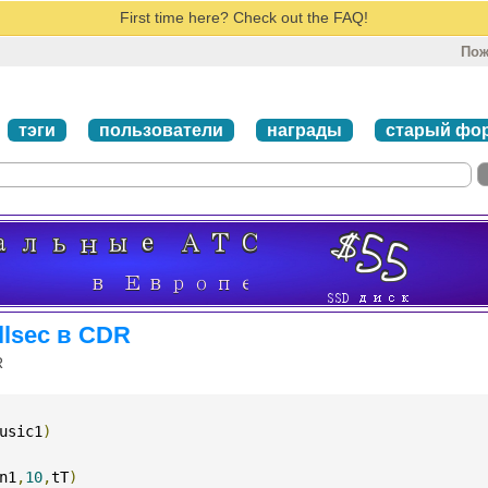
First time here? Check out the FAQ!
Пож
тэги
пользователи
награды
старый фо
llsec в CDR
R
usic1
)
n1
,
10
,
tT
)