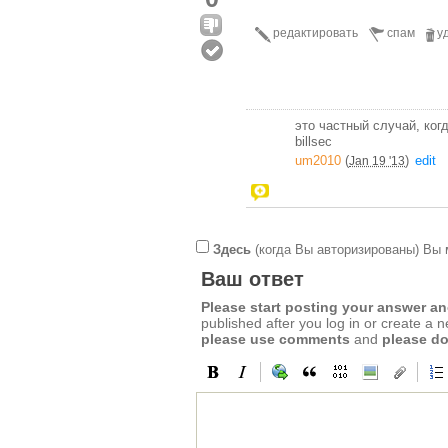
редактировать
спам
у
это частный случай, ког
billsec
um2010
(
)
edit
Jan 19 '13
Здесь
(когда Вы авторизированы) Вы 
Ваш ответ
Please start posting your answer 
published after you log in or create a 
please use comments
and
please do