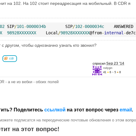
нит на 102. На 102 стоит переадресация на мобильный. В CDR я
02
 SIP
/
101
-
0000034b
        SIP
/
102
-
0000034c
    ANSWERED 
X
98928XXXXXXX
    Local
/
98928XXXXXXX
@from
-
internal
-
de7c
г с другом, чтобы однозначно узнать кто звонил?
cdr
Sep 23 '14
спросил
rodygin
41
●
6
●
5
●
8
R - а не из вебки - обоих полей
етить? Поделитесь
ссылкой
на этот вопрос через
email
.
можете подписатся на переодические почтовые обновления о этом вопро
тит на этот вопрос!