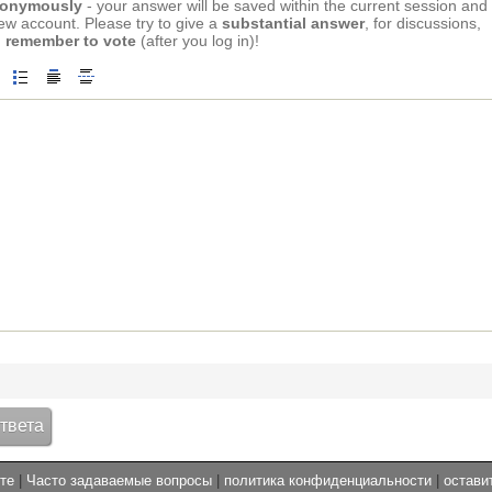
anonymously
- your answer will be saved within the current session and
new account. Please try to give a
substantial answer
, for discussions,
 remember to vote
(after you log in)!
те
|
Часто задаваемые вопросы
|
политика конфиденциальности
|
остави