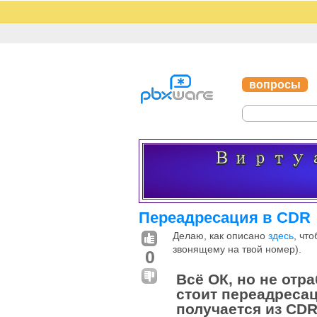
вопросы
Переадресация в CDR
Делаю, как описано
здесь
, чт
звонящему на твой номер).
0
Всё ОК, но не отр
стоит переадресац
получается из CD