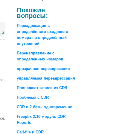
Похожие
вопросы:
Переадресация с
   
8s
определённого входящего
;
2
     SIP
/
Beeline1
-
0000034d
   NO ANSWER   
0s
номера на определённый
внутренний
Перенаправление с
определенных номеров
прозрачная переадресация
управляемая переадрессация
Пропадают записи из CDR
Проблема с CDR
CDR в 2 базы одновременно
Freepbx 2.10 модуль CDR
се.
Reports
Call-file и CDR