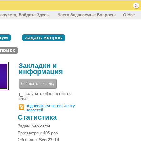
алуйста, Войдите Здесь.
Часто Задаваемые Вопросы
О Нас
рум
задать вопрос
Закладки и
информация
Добавить закладку
получать обновления по
email
подписаться на rss ленту
новостей
Статистика
Задан:
Sep 23 '14
Просмотрен:
405 раз
Обновлен:
Sep 23 '14