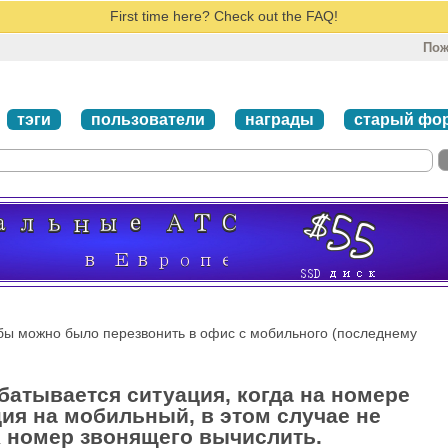
First time here? Check out the FAQ!
Пож
тэги
пользователи
награды
старый фо
обы можно было перезвонить в офис с мобильного (последнему
абатывается ситуация, когда на номере
ия на мобильный, в этом случае не
R номер звонящего вычислить.