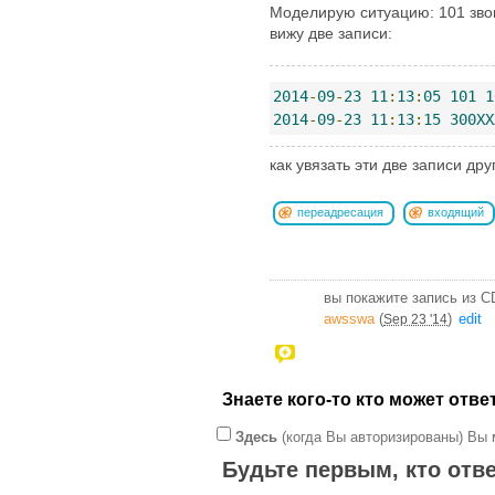
Моделирую ситуацию: 101 зво
вижу две записи:
2014
-
09
-
23
11
:
13
:
05
101
1
2014
-
09
-
23
11
:
13
:
15
300XX
как увязать эти две записи дру
переадресация
входящий
вы покажите запись из CD
awsswa
(
)
edit
Sep 23 '14
Знаете кого-то кто может отв
Здесь
(когда Вы авторизированы) Вы 
Будьте первым, кто отве