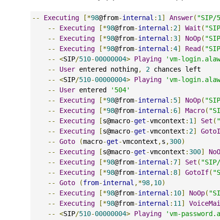
--
Executing
[*
98
@from
-
internal
:
1
]
Answer
(
"SIP/
--
Executing
[*
98
@from
-
internal
:
2
]
Wait
(
"SI
--
Executing
[*
98
@from
-
internal
:
3
]
NoOp
(
"SI
--
Executing
[*
98
@from
-
internal
:
4
]
Read
(
"SI
--
<
SIP
/
510
-
00000004
>
Playing
'vm-login.ala
--
User
 entered nothing
,
2
 chances left
--
<
SIP
/
510
-
00000004
>
Playing
'vm-login.ala
--
User
 entered 
'504'
--
Executing
[*
98
@from
-
internal
:
5
]
NoOp
(
"SI
--
Executing
[*
98
@from
-
internal
:
6
]
Macro
(
"S
--
Executing
[
s@macro
-
get
-
vmcontext
:
1
]
Set
(
--
Executing
[
s@macro
-
get
-
vmcontext
:
2
]
Goto
--
Goto
(
macro
-
get
-
vmcontext
,
s
,
300
)
--
Executing
[
s@macro
-
get
-
vmcontext
:
300
]
No
--
Executing
[*
98
@from
-
internal
:
7
]
Set
(
"SIP
--
Executing
[*
98
@from
-
internal
:
8
]
GotoIf
(
"
--
Goto
(
from
-
internal
,*
98
,
10
)
--
Executing
[*
98
@from
-
internal
:
10
]
NoOp
(
"S
--
Executing
[*
98
@from
-
internal
:
11
]
VoiceMa
--
<
SIP
/
510
-
00000004
>
Playing
'vm-password.