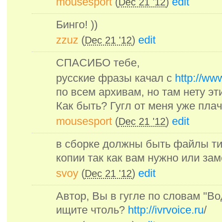
mousesport
(
)
edit
Dec 21 '12
Бинго! ))
zzuz
(
)
edit
Dec 21 '12
СПАСИБО тебе,
русские фразы качал с
http://www
по всем архивам, но там нету э
Как быть? Гугл от меня уже плаче
mousesport
(
)
edit
Dec 21 '12
в сборке должны быть файлы ти
копии так как вам нужно или зам
svoy
(
)
edit
Dec 21 '12
Автор, Вы в гугле по словам "Во
ищите чтоль?
http://ivrvoice.ru
/