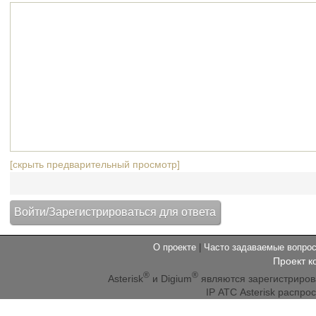
[скрыть предварительный просмотр]
О проекте
|
Часто задаваемые вопр
Проект к
®
®
Asterisk
и Digium
являются зарегистриро
IP АТС Asterisk распр