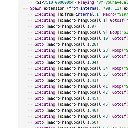
--
<
SIP
/
510
-
00000004
>
Playing
'vm-youhave.a
==
Spawn
 extension 
(
from
-
internal
,
*
98
,
11
)
 e
--
Executing
[
h@from
-
internal
:
1
]
Macro
(
"SIP
--
Executing
[
s@macro
-
hangupcall
:
1
]
GotoIf
(
--
Goto
(
macro
-
hangupcall
,
s
,
9
)
--
Executing
[
s@macro
-
hangupcall
:
9
]
NoOp
(
"S
--
Executing
[
s@macro
-
hangupcall
:
10
]
GotoIf
--
Goto
(
macro
-
hangupcall
,
s
,
28
)
--
Executing
[
s@macro
-
hangupcall
:
28
]
NoOp
(
"
--
Executing
[
s@macro
-
hangupcall
:
29
]
GotoIf
--
Goto
(
macro
-
hangupcall
,
s
,
34
)
--
Executing
[
s@macro
-
hangupcall
:
34
]
NoOp
(
"
--
Executing
[
s@macro
-
hangupcall
:
35
]
GotoIf
--
Goto
(
macro
-
hangupcall
,
s
,
41
)
--
Executing
[
s@macro
-
hangupcall
:
41
]
NoOp
(
"
--
Executing
[
s@macro
-
hangupcall
:
42
]
GotoIf
--
Goto
(
macro
-
hangupcall
,
s
,
45
)
--
Executing
[
s@macro
-
hangupcall
:
45
]
GotoIf
--
Goto
(
macro
-
hangupcall
,
s
,
48
)
--
Executing
[
s@macro
-
hangupcall
:
48
]
GotoIf
--
Goto
(
macro
-
hangupcall
,
s
,
50
)