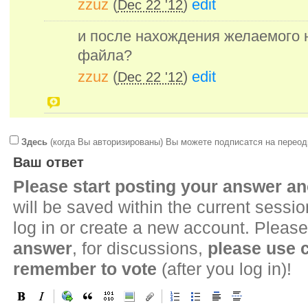
zzuz
(
)
edit
Dec 22 '12
и после нахождения желаемого 
файла?
zzuz
(
)
edit
Dec 22 '12
Здесь
(когда Вы авторизированы) Вы можете подписатся на переод
Ваш ответ
Please start posting your answer 
will be saved within the current sessi
log in or create a new account. Please
answer
, for discussions,
please use
remember to vote
(after you log in)!