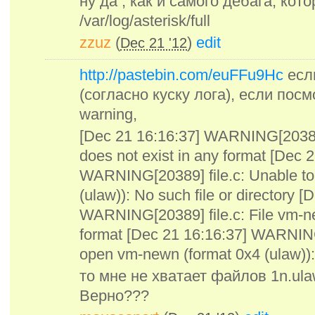
ну да , как и самого дебага, кот
/var/log/asterisk/full
zzuz
(
)
edit
Dec 21 '12
http://pastebin.com/euFFu9Hc
есл
(согласно куску лога), если пос
warning,
[Dec 21 16:16:37] WARNING[20389] f
does not exist in any format [Dec 
WARNING[20389] file.c: Unable to 
(ulaw)): No such file or directory [
WARNING[20389] file.c: File vm-ne
format [Dec 21 16:16:37] WARNING[
open vm-newn (format 0x4 (ulaw)): 
то мне не хватает файлов 1n.ul
Верно???