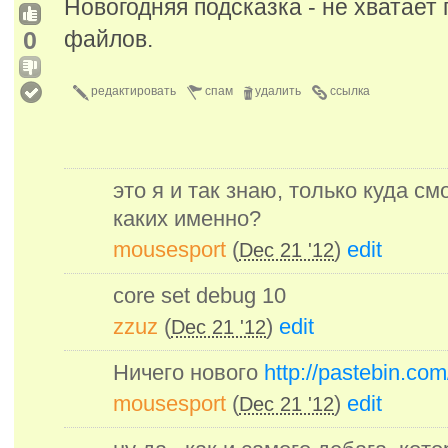
Новогодняя подсказка - не хватает
0
файлов.
редактировать
спам
удалить
ссылка
это я и так знаю, только куда с
каких именно?
mousesport
(
)
edit
Dec 21 '12
core set debug 10
zzuz
(
)
edit
Dec 21 '12
Ничего нового
http://pastebin.
mousesport
(
)
edit
Dec 21 '12