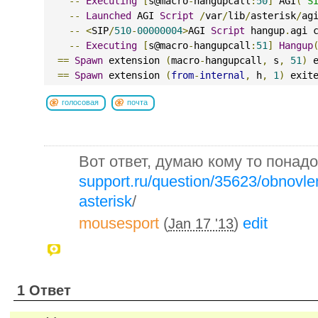
--
Executing
[
s@macro
-
hangupcall
:
50
]
 AGI
(
"S
--
Launched
 AGI 
Script
/
var
/
lib
/
asterisk
/
ag
--
<
SIP
/
510
-
00000004
>
AGI 
Script
 hangup
.
agi 
--
Executing
[
s@macro
-
hangupcall
:
51
]
Hangup
==
Spawn
 extension 
(
macro
-
hangupcall
,
 s
,
51
)
 
==
Spawn
 extension 
(
from
-
internal
,
 h
,
1
)
 exit
голосовая
почта
Вот ответ, думаю кому то понад
support.ru/question/35623/obnovlen
asterisk
/
mousesport
(
)
edit
Jan 17 '13
1 Ответ