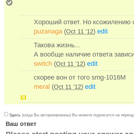
Хороший ответ. Но ксожилению 
puzanaga
(
)
edit
Oct 11 '12
Такова жизнь...
А вообще наличие ответа завис
switch
(
)
edit
Oct 11 '12
скорее вон от того smg-1016M
meral
(
)
edit
Oct 11 '12
Здесь
(когда Вы авторизированы) Вы можете подписатся на переод
Ваш ответ