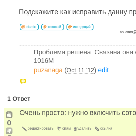
Подскажите как исправить данну п
elastix
сотовый
исходящий
O
обновил
Проблема решена. Связана она 
1016M
puzanaga
(
)
edit
Oct 11 '12
1 Ответ
Очень просто: нужно включить сот
0
редактировать
спам
удалить
ссылка