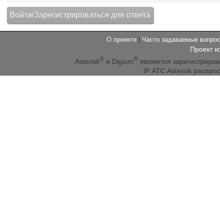
О проекте
|
Часто задаваемые вопр
Проект к
®
®
Asterisk
и Digium
являются зарегистриро
IP АТС Asterisk распр