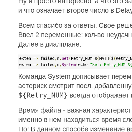
Ну и просто интересно: а что это з
и что означает второе число в Dela
Всем спасибо за ответы. Свое реш
Ввел 2 переменные: кол-во неудач
Далее в диалплане:
exten 
=>
 failed
,
n
,
Set
(
Retry_NUM
=
$
{
MATH
(
$
{
Retry_
exten 
=>
 failed
,
n
,
System
(
echo 
"Set: Retry_NUM=$
Команда System дописывает перем
астериск смотрит посл. добавленн
${Retry_NUM}
всегда отображает
Время файла - важная характеристи
именно в нем находиться время сл
Но! В данном способе изменение вр