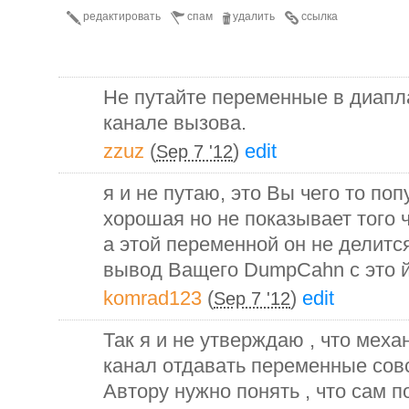
редактировать
спам
удалить
ссылка
Не путайте переменные в диапл
канале вызова.
zzuz
(
)
edit
Sep 7 '12
я и не путаю, это Вы чего то по
хорошая но не показывает того 
а этой переменной он не делитс
вывод Ващего DumpCahn с это й
komrad123
(
)
edit
Sep 7 '12
Так я и не утверждаю , что механ
канал отдавать переменные совс
Автору нужно понять , что сам п