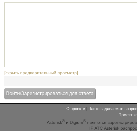
[скрыть предварительный просмотр]
О проекте
|
Часто задаваемые вопр
Проект к
®
®
Asterisk
и Digium
являются зарегистриро
IP АТС Asterisk распр