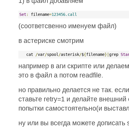
1) в файл добавляем
Set
:
 filename
=
123456.call
(соответсвенно именуем файл)
в астериске смотрим
   cat 
/
var
/
spool
/
asterisk
/
$
{
filename
}|
grep 
Sta
например в аги скрипте или делаем
это в файл а потом readfile.
но правильно делается не так. есл
ставьте retry=1 и делайте внешний
попытки самостоятельно(и выстав
ну или вы всегда можете дописать s