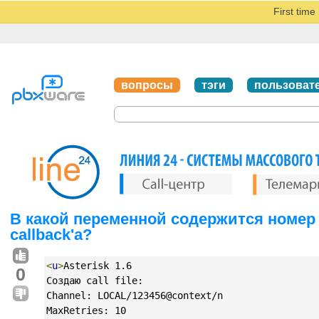
First tim
вопросы
тэги
пользоват
В какой переменной содержится номер
callback'а?
<
u
>
Asterisk 1.6
0
Создаю call file:
Channel: LOCAL/123456@context/n
MaxRetries: 10