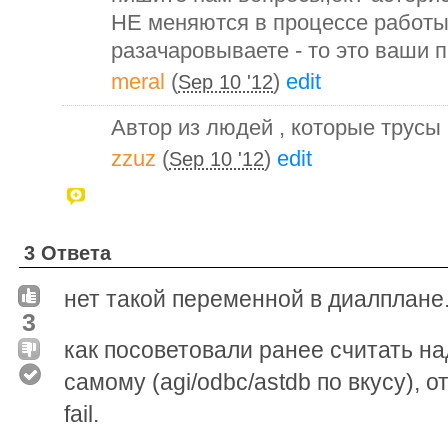
НЕ меняются в процессе работы.
разачаровываете - то это ваши 
meral
(
)
edit
Sep 10 '12
Автор из людей , которые трусы 
zzuz
(
)
edit
Sep 10 '12
3 Ответа
нет такой переменной в диалплане
3
как посоветовали ранее считать на
самому (agi/odbc/astdb по вкусу), о
fail.