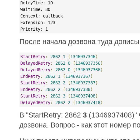
RetryTime: 10
WaitTime: 30
Context: callback
Extension: 123
Priority: 1
После начала дозвона туда дописы
StartRetry
:
2862
1
(
1346937346
)
DelayedRetry
:
2862
0
(
1346937356
)
DelayedRetry
:
2862
0
(
1346937366
)
EndRetry
:
2862
1
(
1346937367
)
StartRetry
:
2862
2
(
1346937387
)
EndRetry
:
2862
2
(
1346937388
)
StartRetry
:
2862
3
(
1346937408
)
DelayedRetry
:
2862
2
(
1346937418
)
В "StartRetry: 2862
3
(1346937408)" 
дозвона. Вопрос - как этот номер по