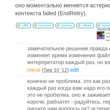
оно моментально меняется астери
контекста failed (EndRetry).
callfile
maxretries
startretry
callback
перем
S
обновил
zzu
717
http
замечательное решение.правда е
изменяет время изменения файл
интерпретатор каждый раз. но в
meral
(
)
edit
Sep 10 '12
конечно не проблема. это как ра
каждый раз когда вам надо его п
это не пробелма. оно ж заживае
короче, рабоатет - радуйтесь. пе
пишите нам вопросы,ок? астерис