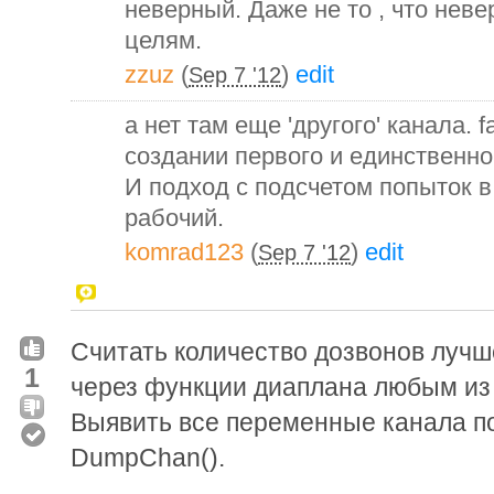
неверный. Даже не то , что невер
целям.
zzuz
(
)
edit
Sep 7 '12
а нет там еще 'другого' канала. f
создании первого и единственно
И подход с подсчетом попыток в 
рабочий.
komrad123
(
)
edit
Sep 7 '12
Считать количество дозвонов лучше
1
через функции диаплана любым из
Выявить все переменные канала п
DumpChan().