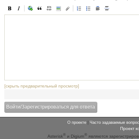
[скрыть предварительный просмотр]
О проекте
|
Часто задаваемые вопр
Проект к
®
®
Asterisk
и Digium
являются зарегистриро