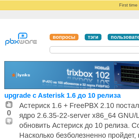
First tim
вопросы
тэги
пользоват
upgrade c Asterisk 1.6 до 10 релиза
Астериск 1.6 + FreePBX 2.10 постал
0
ядро 2.6.35-22-server x86_64 GNU/
обновить Астериск до 10 релиза. С
Насколько безболезненно пройдет, 