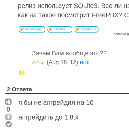
релиз использует SQLite3. Все ли 
как на такое посмотрит FreePBX? 
обновление
asterisk1.6
asterisk10
A
обновил
Зачем Вам вообще это??
zzuz
(
)
edit
Aug 18 '12
2 Ответа
я бы не апгрейдил на 10
0
апгрейдить до 1.8.х