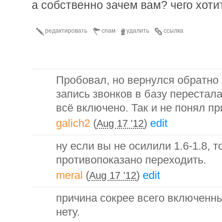
а собственно зачем вам? чего хоти
редактировать
спам
удалить
ссылка
Пробовал, но вернулся обратно п
запись звонков в базу перестала
всё включено. Так и не понял п
galich2
(
)
edit
Aug 17 '12
ну если вы не осилили 1.6-1.8, т
противопоказано переходить.
meral
(
)
edit
Aug 17 '12
причина сокрее всего включенны
нету.