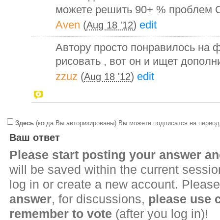
можете решить 90+ % пробле
Aven
(
)
edit
Aug 18 '12
Автору просто понравилось на 
рисовать , вот он и ищет допол
zzuz
(
)
edit
Aug 18 '12
Здесь
(когда Вы авторизированы) Вы можете подписатся на переод
Ваш ответ
Please start posting your answer 
will be saved within the current sessi
log in or create a new account. Please
answer
, for discussions,
please use
remember to vote
(after you log in)!