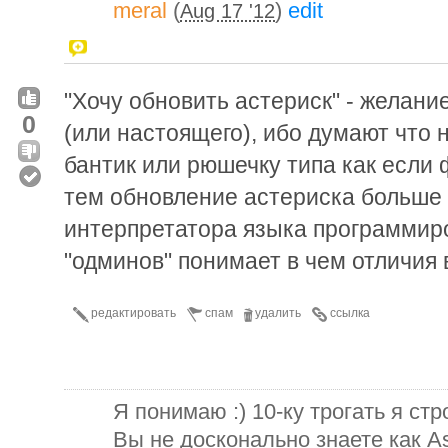
meral
(
)
edit
Aug 17 '12
"Хочу обновить астериск" - желани
0
(или настоящего), ибо думают что 
бантик или рюшечку типа как если
тем обновление астериска больше
интерпретатора языка программиро
"одминов" понимает в чем отличия в
редактировать
спам
удалить
ссылка
Я понимаю :) 10-ку трогать я ст
Вы не досконально знаете как As