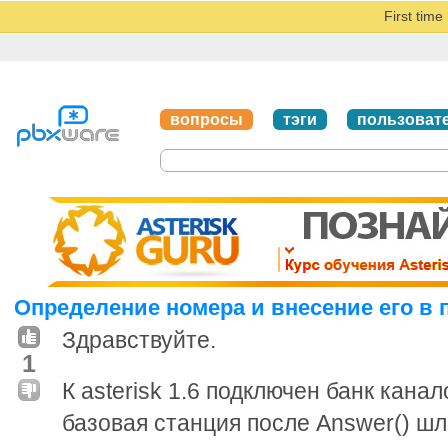
First tim
вопросы
тэги
пользоват
Определение номера и внесение его в п
Здравствуйте.
1
К asterisk 1.6 подключен банк кана
базовая станция после Answer() ш