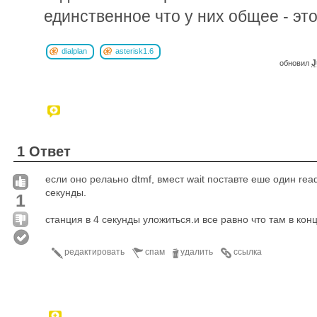
единственное что у них общее - эт
dialplan
asterisk1.6
J
обновил
1 Ответ
если оно релаьно dtmf, вмест wait поставте еше один rea
секунды.
1
станция в 4 секунды уложиться.и все равно что там в кон
редактировать
спам
удалить
ссылка