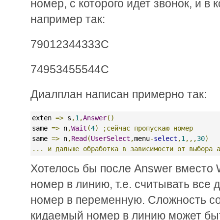
номер, с которого идет звонок, и в 
например так:
79012344333C
74953455544C
Диалплан написан примерно так:
exten 
=>
 s
,
1
,
Answer
()
same 
=>
 n
,
Wait
(
4
)
;сейчас
пропускаю
номер
same 
=>
 n
,
Read
(
UserSelect
,
menu
-
select
,
1
,,,
30
)
...
и
дальше
обработка
в
зависимости
от
выбора
Хотелось бы после Answer вместо 
номер в линию, т.е. считывать все 
номер в переменную. Сложность сос
кидаемый номер в линию может бы