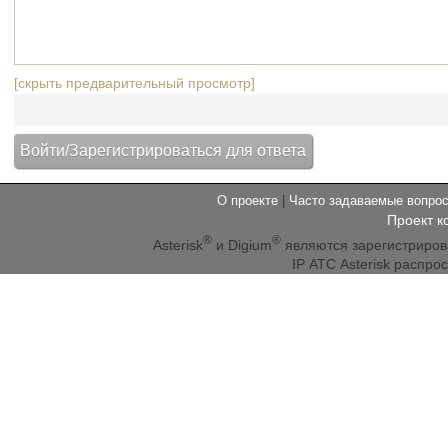
[скрыть предварительный просмотр]
О проекте
|
Часто задаваемые вопр
Проект к
®
®
Asterisk
и Digium
являются зарегистриро
IP АТС Asterisk распр