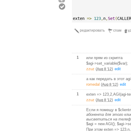
exten 
=>
123
,
n
,
Set
(
CALLE
редактировать
спам
у
1
или прям из скрипта
$agi->set_variable($var);
zzuz
(
)
edit
Aug 8 '12
а как передать в этот ag
romedal
(
)
edit
Aug 8 '12
1
exten => 123,2,AGI(agi-t
zzuz
(
)
edit
Aug 8 '12
Если я помещу в $client
абонента для этого кл
высветиться на телефон
$agi = new AGI(); $agi->s
При этом exten => 123,