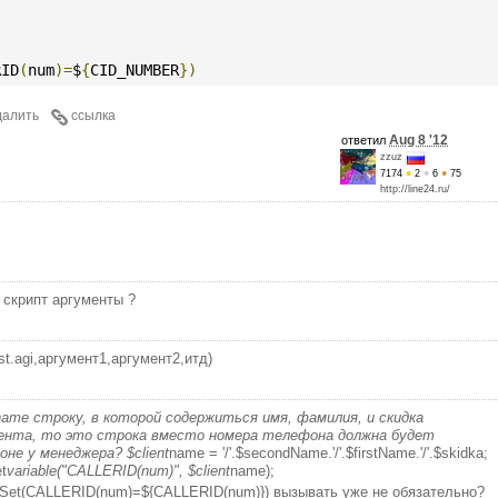
RID
(
num
)=
$
{
CID_NUMBER
})
далить
ссылка
Aug 8 '12
ответил
zzuz
7174
●
2
●
6
●
75
http://line24.ru/
i скрипт аргументы ?
est.agi,аргумент1,аргумент2,итд)
name строку, в которой содержиться имя, фамилия, и скидка
иента, то это строка вместо номера телефона должна будет
е у менеджера? $client
name = '/'.$secondName.'/'.$firstName.'/'.$skidka;
et
variable("CALLERID(num)", $client
name);
n,Set(CALLERID(num)=${CALLERID(num)}) вызывать уже не обязательно?