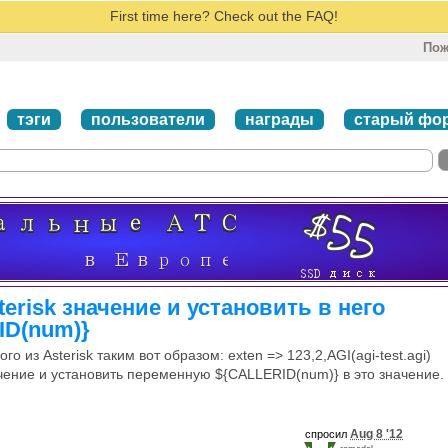
First time here? Check out the FAQ!
Пож
тэги
пользователи
награды
старый фо
terisk значение и установить в него
ID(num)}
го из Asterisk таким вот образом: exten => 123,2,AGI(agi-test.agi)
начение и установить переменную ${CALLERID(num)} в это значение.
Aug 8 '12
спросил