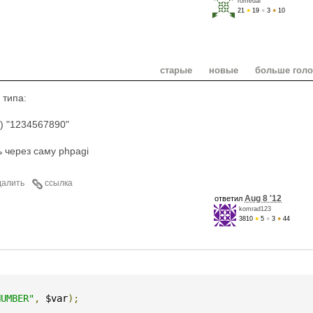
romedal
21
●
19
●
3
●
10
старые
новые
больше гол
 типа:
 "1234567890"
 через саму phpagi
далить
ссылка
Aug 8 '12
ответил
komrad123
3810
●
5
●
3
●
44
NUMBER"
,
 $var
);