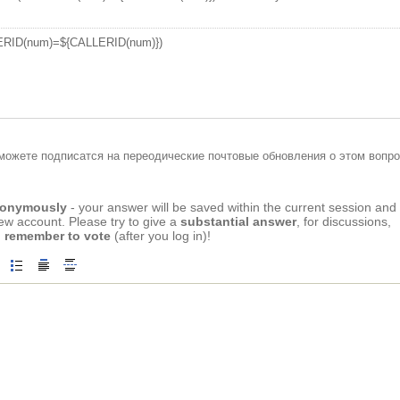
LERID(num)=${CALLERID(num)})
можете подписатся на переодические почтовые обновления о этом вопро
anonymously
- your answer will be saved within the current session and
new account. Please try to give a
substantial answer
, for discussions,
 remember to vote
(after you log in)!