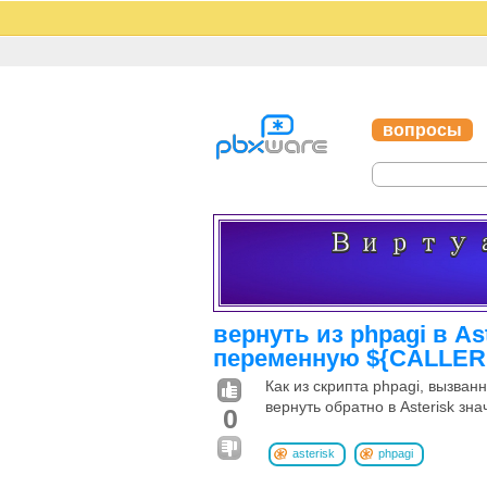
вопросы
вернуть из phpagi в As
переменную ${CALLER
Как из скрипта phpagi, вызванно
вернуть обратно в Asterisk з
0
asterisk
phpagi