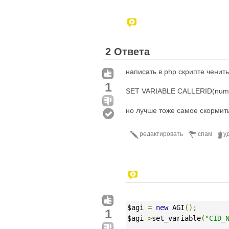
2 Ответа
написать в php скрипте ченить
1
SET VARIABLE CALLERID(num)
но лучше тоже самое скормить
редактировать
спам
у
$agi 
=
new
 AGI
();
1
$agi
->
set_variable
(
"CID_