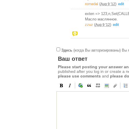
romedal
(
)
edit
Aug 9 '12
exten => 123,n,Set(CAL
Масло маслянное.
zzuz
(
)
edit
Aug 9 '12
Здесь
(когда Вы авторизированы) Вы 
Ваш ответ
Please start posting your answer 
published after you log in or create a 
please use comments
and
please do