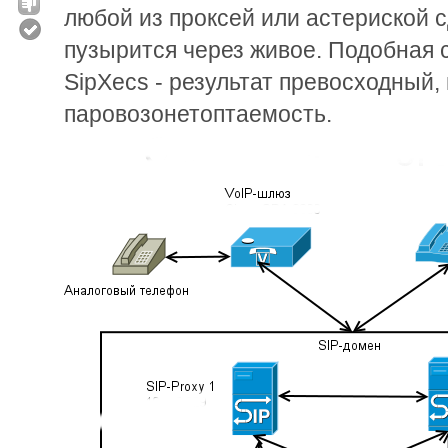
любой из проксей или астериской с
пузырится через живое. Подобная 
SipXecs - результат превосходный,
паровозонетоптаемость.