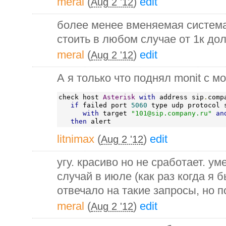
meral
(
)
edit
Aug 2 '12
более менее вменяемая система
стоить в любом случае от 1к до
meral
(
)
edit
Aug 2 '12
А я только что поднял monit с мон
check host 
Asterisk
with
 address sip
.
comp
if
 failed port 
5060
 type udp protocol 
with
 target 
"101@sip.company.ru"
an
then
 alert
litnimax
(
)
edit
Aug 2 '12
угу. красиво но не сработает. у
случай в июле (как раз когда я б
отвечало на такие запросы, но п
meral
(
)
edit
Aug 2 '12