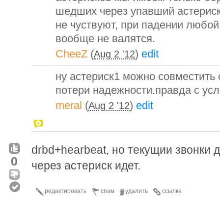
шедших через упавший астериск
не чуствуют, при падении любой
вообще не валятся.
CheeZ
(
)
edit
Aug 2 '12
ну астериск1 можно совместить с
потери надежности.правда с ус
meral
(
)
edit
Aug 2 '12
drbd+hearbeat, но текущии звонки 
0
через астериск идет.
редактировать
спам
удалить
ссылка