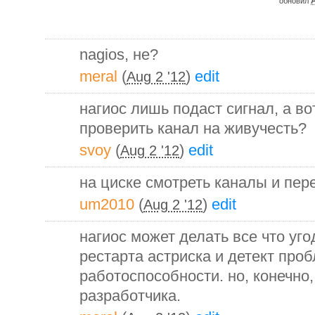
A
обновил
nagios, не?
meral
(
)
edit
Aug 2 '12
нагиос лишь подаст сигнал, а во
проверить канал на живучесть?
svoy
(
)
edit
Aug 2 '12
на циске смотреть каналы и пер
um2010
(
)
edit
Aug 2 '12
нагиос может делать все что уг
рестарта астриска и детект про
работоспособности. но, конечно,
разработчика.