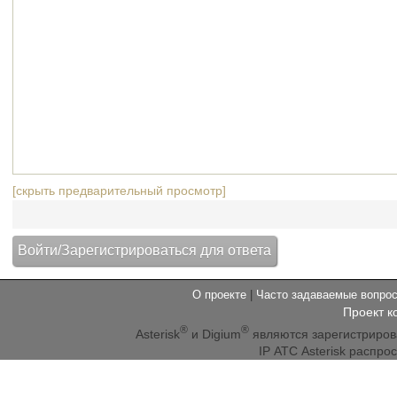
[скрыть предварительный просмотр]
О проекте
|
Часто задаваемые вопр
Проект к
®
®
Asterisk
и Digium
являются зарегистриро
IP АТС Asterisk распр