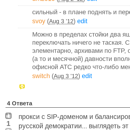
сильный - в плане поднять и пер
svoy
(
)
edit
Aug 3 '12
Можно в пределах стойки два ящ
переключать ничего не таская. 
элементарно, архивами по FTP, 
(а то и месячной) давности впол
офисной АТС редко что-либо ме
switch
(
)
edit
Aug 3 '12
4 Ответа
прокси с SIP-доменом и балансиров
1
русской демократии... выглядеть эт 