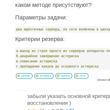
каком методе присутствуют?
Параметры задачи:
два
идентичных
сервера,
по
сети
включены
в
циск
Критерии резерва:
а.выход
из
строя
одного
из
серверов
аппаратно
п
б.аварийное
завершение
астериска
в.повисание
астериска
г.пропадание
канала
до
основного
астериска
резерв
астериск
bypass
cisco
A
обновил
забыли указать основной критер
восстановления )