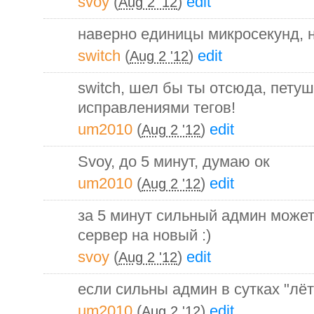
svoy
(
)
edit
Aug 2 '12
наверно единицы микросекунд, 
switch
(
)
edit
Aug 2 '12
switch, шел бы ты отсюда, петуш
исправлениями тегов!
um2010
(
)
edit
Aug 2 '12
Svoy, до 5 минут, думаю ок
um2010
(
)
edit
Aug 2 '12
за 5 минут сильный админ може
сервер на новый :)
svoy
(
)
edit
Aug 2 '12
если сильны админ в сутках "лёту
um2010
(
)
edit
Aug 2 '12