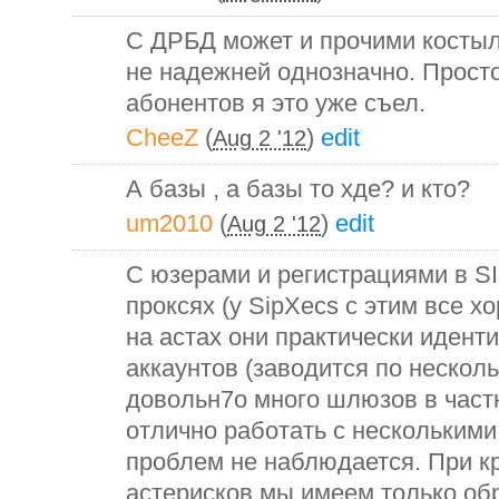
С ДРБД может и прочими костыл
не надежней однозначно. Прост
абонентов я это уже съел.
CheeZ
(
)
edit
Aug 2 '12
А базы , а базы то хде? и кто?
um2010
(
)
edit
Aug 2 '12
С юзерами и регистрациями в SI
проксях (у SipXecs с этим все х
на астах они практически идент
аккаунтов (заводится по несколь
довольн7о много шлюзов в част
отлично работать с несколькими
проблем не наблюдается. При к
астерисков мы имеем только об