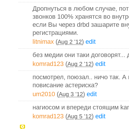
Дропнуться в любом случае, пот
звонков 100% хранятся во внутр
если Вы через drbd зашарите в
регистрациями.
litnimax
(
)
edit
Aug 2 '12
без медии они таки договорят...
komrad123
(
)
edit
Aug 2 '12
посмотрел, поюзал.. ничо так. А
повисание астериска?
um2010
(
)
edit
Aug 3 '12
нагиосом и впереди стоящим kama
komrad123
(
)
edit
Aug 5 '12