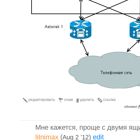
редактировать
спам
удалить
ссылка
A
обновил
Мне кажется, проще с двумя ящи
litnimax
(
)
edit
Aug 2 '12