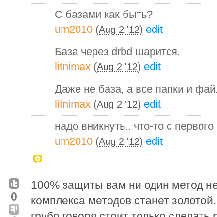
С базами как быть?
um2010
(
)
edit
Aug 2 '12
База через drbd шарится.
litnimax
(
)
edit
Aug 2 '12
Даже не база, а все папки и фай
litnimax
(
)
edit
Aug 2 '12
надо вникнуть.. что-то с первого
um2010
(
)
edit
Aug 2 '12
100% защиты вам ни один метод не
0
комплекса методов станет золотой.
грубо говоря стоит только сделат