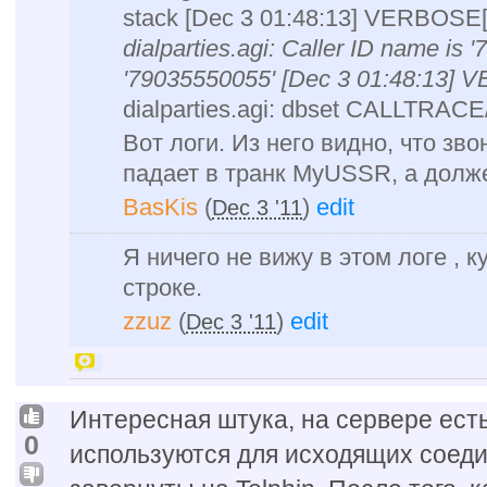
stack [Dec 3 01:48:13] VERBOSE[
dialparties.agi: Caller ID name is
'79035550055' [Dec 3 01:48:13] 
dialparties.agi: dbset CALLTRAC
Вот логи. Из него видно, что зв
падает в транк MyUSSR, а долж
BasKis
(
)
edit
Dec 3 '11
Я ничего не вижу в этом логе , 
строке.
zzuz
(
)
edit
Dec 3 '11
Интересная штука, на сервере есть
0
используются для исходящих соеди