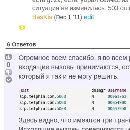
ситуация не изменилась. 503 ош
BasKis
(
)
edit
Dec 1 '11
6 Ответов
Огромное всем спасибо, я во всем 
0
входящие вызовы принимаются, ост
который я так и не могу решить.
Host
                           dnsmgr 
Username
sip
.
telphin
.
com
:
5068
           N      
00061763
sip
.
telphin
.
com
:
5068
           N      
00054900
sip
.
telphin
.
com
:
5068
           N      
00047958
Здесь видно, что имеются три тран
Исходящие вызовы совершаются че