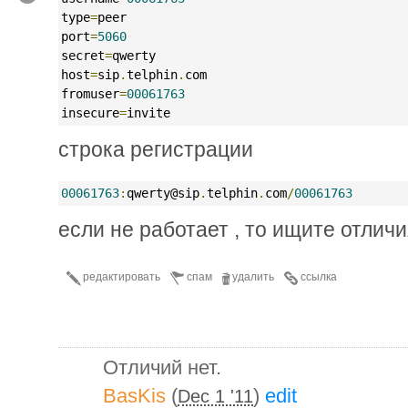
type
=
peer
port
=
5060
secret
=
qwerty 
host
=
sip
.
telphin
.
com
fromuser
=
00061763
insecure
=
invite
строка регистрации
00061763
:
qwerty@sip
.
telphin
.
com
/
00061763
если не работает , то ищите отличи
редактировать
спам
удалить
ссылка
Отличий нет.
BasKis
(
)
edit
Dec 1 '11