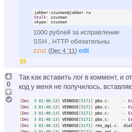
jabber
:
zzuzman@jabber
.
ru
Gtalk
:
 zzuzman
skype
:
 zzuzman
1000 рублей за исправление .
SSH , HTTP обязательны.
zzuz
(
)
edit
Dec 4 '11
Так как вставить лог в коммент, и 
0
код у меня не получилось, вставляю
[
Dec
3
01
:
48
:
13
]
 VERBOSE
[
5171
]
 pbx
.
c
:
--
E
[
Dec
3
01
:
48
:
13
]
 VERBOSE
[
5171
]
 pbx
.
c
:
--
E
[
Dec
3
01
:
48
:
13
]
 VERBOSE
[
5171
]
 pbx
.
c
:
--
E
[
Dec
3
01
:
48
:
13
]
 VERBOSE
[
5171
]
 pbx
.
c
:
--
E
[
Dec
3
01
:
48
:
13
]
 VERBOSE
[
5171
]
 res_agi
.
c
:
  dia
[
Dec
3
01
:
48
:
13
]
 VERBOSE
[
5171
]
 res_agi
.
c
: