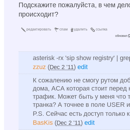
Подскажите пожалуйста, в чем дел
происходит?
редактировать
спам
удалить
ссылка
D
обновил
asterisk -rx 'sip show registry' | g
zzuz
(
)
edit
Dec 2 '11
К сожалению не смогу рутом доб
дома, АСА которая стоит перед
трафик. Может быть у меня что т
транка? А точнее в поле USER и
P.S. Сейчас есть доступ только 
BasKis
(
)
edit
Dec 2 '11