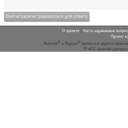
О проекте
|
Часто задаваемые вопр
Проект к
®
®
Asterisk
и Digium
являются зарегистриро
IP АТС Asterisk распр