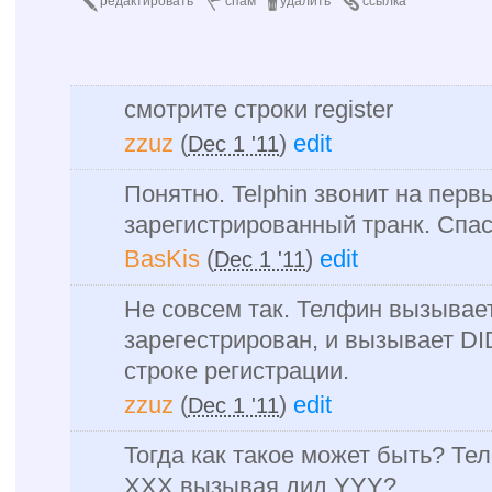
редактировать
спам
удалить
ссылка
смотрите строки register
zzuz
(
)
edit
Dec 1 '11
Понятно. Telphin звонит на перв
зарегистрированный транк. Спас
BasKis
(
)
edit
Dec 1 '11
Не совсем так. Телфин вызывае
зарегестрирован, и вызывает DI
строке регистрации.
zzuz
(
)
edit
Dec 1 '11
Тогда как такое может быть? Те
ХХХ вызывая дид YYY?