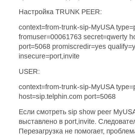
Настройка TRUNK PEER:
context=from-trunk-sip-MyUSA type
fromuser=00061763 secret=qwerty ho
port=5068 promiscredir=yes qualify=y
insecure=port,invite
USER:
context=from-trunk-sip-MyUSA type
host=sip.telphin.com port=5068
Если смотреть sip show peer MyUSA 
выставлено в port,invite. Следоват
Перезагрузка не помогает, проблем