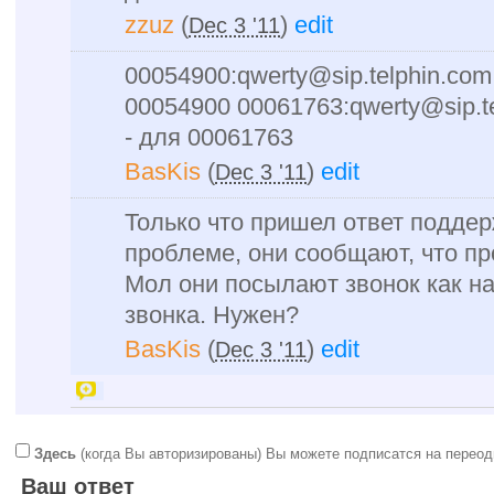
zzuz
(
)
edit
Dec 3 '11
00054900:qwerty@sip.telphin.com
00054900 00061763:qwerty@sip.t
- для 00061763
BasKis
(
)
edit
Dec 3 '11
Только что пришел ответ поддер
проблеме, они сообщают, что пр
Мол они посылают звонок как н
звонка. Нужен?
BasKis
(
)
edit
Dec 3 '11
Здесь
(когда Вы авторизированы) Вы можете подписатся на переод
Ваш ответ