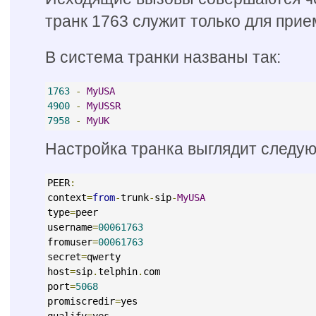
транк 1763 служит только для при
В система транки названы так:
1763
-
MyUSA
4900
-
MyUSSR
7958
-
MyUK
Настройка транка выглядит следу
PEER
:
context
=
from
-
trunk
-
sip
-
MyUSA
type
=
peer
username
=
00061763
fromuser
=
00061763
secret
=
qwerty
host
=
sip
.
telphin
.
com
port
=
5068
promiscredir
=
yes
qualify
=
yes