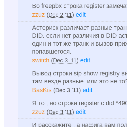
Во freepbx строка register замеч
zzuz
(
)
edit
Dec 2 '11
Астериск различает разные транк
DID. если нет различия в DID ас
один и тот же транк и вызов при
попавшегося.
switch
(
)
edit
Dec 3 '11
Вывод строки sip show registry 
там везде разные. или это не то
BasKis
(
)
edit
Dec 3 '11
Я то , но строки register с did *4
zzuz
(
)
edit
Dec 3 '11
И расскажите , а нафига вам п