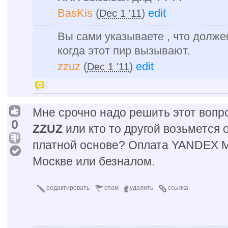
BasKis
(
)
edit
Dec 1 '11
Вы сами указываете , что долже
когда этот пир вызывают.
zzuz
(
)
edit
Dec 1 '11
Мне срочно надо решить этот вопр
0
ZZUZ
или кто то другой возьмется 
платной основе? Оплата YANDEX 
Москве или безналом.
редактировать
спам
удалить
ссылка