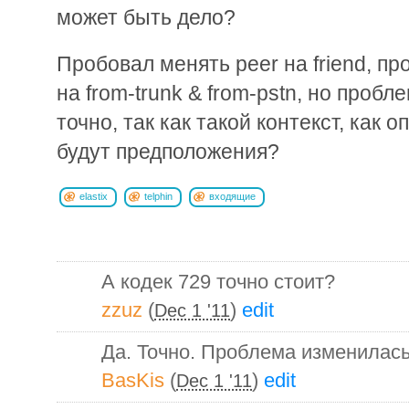
может быть дело?
Пробовал менять peer на friend, пр
на from-trunk & from-pstn, но пробле
точно, так как такой контекст, как 
будут предположения?
elastix
telphin
входящие
А кодек 729 точно стоит?
zzuz
(
)
edit
Dec 1 '11
Да. Точно. Проблема изменилась
BasKis
(
)
edit
Dec 1 '11