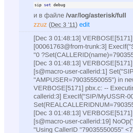
sip 
set
 debug
и в файле
/var/log/asterisk/full
zzuz
(
)
edit
Dec 3 '11
[Dec 3 01:48:13] VERBOSE[5171] p
[00061763@from-trunk:3] ExecIf
"0 ?Set(CALLERID(name)=7903555
[Dec 3 01:48:13] VERBOSE[5171] p
[s@macro-user-callerid:1] Set("
"AMPUSER=79035550055") in new 
VERBOSE[5171] pbx.c: -- Executi
callerid:3] ExecIf("SIP/MyUSSR-0
Set(REALCALLERIDNUM=79035550
[Dec 3 01:48:13] VERBOSE[5171] p
[s@macro-user-callerid:19] NoO
"Using CallerID "79035550055" <