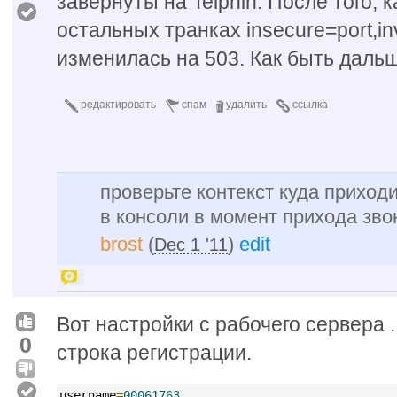
завернуты на Telphin. После того, 
остальных транках insecure=port,in
изменилась на 503. Как быть даль
редактировать
спам
удалить
ссылка
проверьте контекст куда приходи
в консоли в момент прихода зво
brost
(
)
edit
Dec 1 '11
Вот настройки с рабочего сервера 
0
строка регистрации.
username
=
00061763