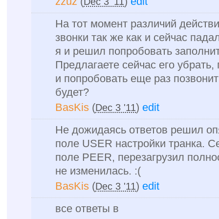
zzuz
(
)
edit
Dec 3 '11
На тот момент различий действи
звонки так же как и сейчас падал
я и решил попробовать заполни
Предлагаете сейчас его убрать,
и попробовать еще раз позвонит
будет?
BasKis
(
)
edit
Dec 3 '11
Не дожидаясь ответов решил опя
поле USER настройки транка. С
поле PEER, перезагрузил полно
не изменилась. :(
BasKis
(
)
edit
Dec 3 '11
все ответы в