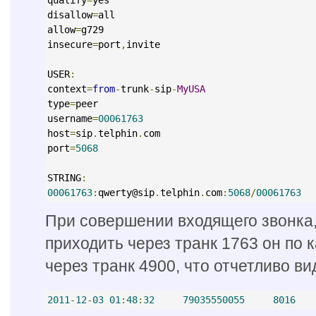
disallow
=
all
allow
=
g729
insecure
=
port
,
invite
USER
:
context
=
from
-
trunk
-
sip
-
MyUSA
type
=
peer
username
=
00061763
host
=
sip
.
telphin
.
com
port
=
5068
STRING
:
00061763
:
qwerty@sip
.
telphin
.
com
:
5068
/
00061763
При совершении входящего звонка
приходить через транк 1763 он по 
через транк 4900, что отчетливо в
2011
-
12
-
03
01
:
48
:
32
79035550055
8016
   