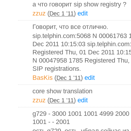
а что говорит sip show registry ?
zzuz
(
)
edit
Dec 1 '11
Говорит, что все отлично.
sip.telphin.com:5068 N 00061763 
Dec 2011 10:15:03 sip.telphin.co
Registered Thu, 01 Dec 2011 10:15
N 00047958 1785 Registered Thu, 
SIP registrations.
BasKis
(
)
edit
Dec 1 '11
core show translation
zzuz
(
)
edit
Dec 1 '11
g729 - 3000 1001 1001 4999 2000 
1001 - - 2001
есть g729, есть. убрал сейчас из