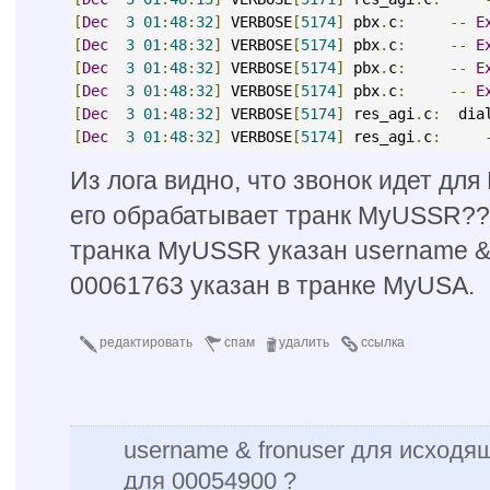
[
Dec
3
01
:
48
:
32
]
 VERBOSE
[
5174
]
 pbx
.
c
:
--
E
[
Dec
3
01
:
48
:
32
]
 VERBOSE
[
5174
]
 pbx
.
c
:
--
E
[
Dec
3
01
:
48
:
32
]
 VERBOSE
[
5174
]
 pbx
.
c
:
--
E
[
Dec
3
01
:
48
:
32
]
 VERBOSE
[
5174
]
 pbx
.
c
:
--
E
[
Dec
3
01
:
48
:
32
]
 VERBOSE
[
5174
]
 res_agi
.
c
:
  dia
[
Dec
3
01
:
48
:
32
]
 VERBOSE
[
5174
]
 res_agi
.
c
:
Из лога видно, что звонок идет для
его обрабатывает транк MyUSSR??
транка MyUSSR указан username & 
00061763 указан в транке MyUSA.
редактировать
спам
удалить
ссылка
username & fronuser для исходящи
для 00054900 ?