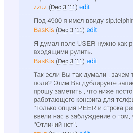
zzuz
(
)
edit
Dec 3 '11
Под 4900 я имел ввиду sip.telph
BasKis
(
)
edit
Dec 3 '11
Я думал поле USER нужно как ра
входящими рулить.
BasKis
(
)
edit
Dec 3 '11
Так если Вы так думали , зачем 
поле? Этим Вы дублируете запи
прошу заметить , что ниже посто
работающего конфига для телфин
"Только опция PEER и строка ре
ввели нас в заблуждение о том, ч
"Отличий нет".