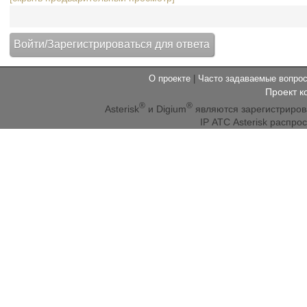
О проекте
|
Часто задаваемые вопр
Проект к
®
®
Asterisk
и Digium
являются зарегистриро
IP АТС Asterisk распр