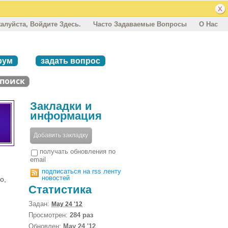
алуйста, Войдите Здесь.
Часто Задаваемые Вопросы
О Нас
рум
задать вопрос
Закладки и
информация
Добавить закладку
получать обновления по
email
подписаться на rss ленту
новостей
о,
Статистика
Задан:
May 24 '12
Просмотрен:
284 раз
Обновлен:
May 24 '12