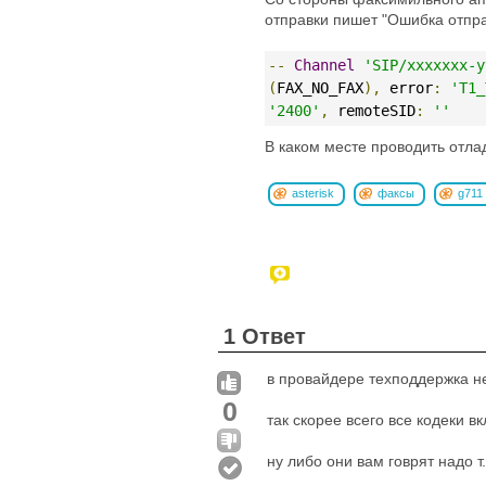
отправки пишет "Ошибка отправ
--
Channel
'SIP/xxxxxxx-y
(
FAX_NO_FAX
),
 error
:
'T1_
'2400'
,
 remoteSID
:
''
В каком месте проводить отла
asterisk
факсы
g711
1 Ответ
в провайдере техподдержка н
0
так скорее всего все кодеки в
ну либо они вам говрят надо т.