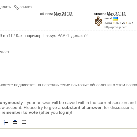
далить
ссылка
May 24 '12
May 24 '12
обновил
ответил
meral
23347
●
24
●
20
●
177
http://pro-sip.net/
9 в 711? Как например Linksys PAP2T делают?
елает.
можете подписатся на переодические почтовые обновления о этом вопро
anonymously
- your answer will be saved within the current session and
new account. Please try to give a
substantial answer
, for discussions,
 remember to vote
(after you log in)!