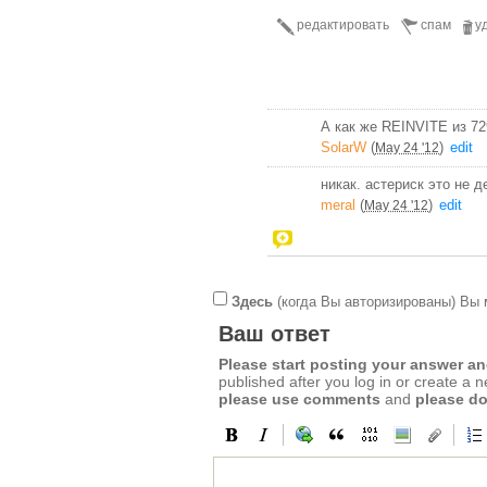
редактировать
спам
у
А как же REINVITE из 72
SolarW
(
)
edit
May 24 '12
никак. астериск это не д
meral
(
)
edit
May 24 '12
Здесь
(когда Вы авторизированы) Вы 
Ваш ответ
Please start posting your answer 
published after you log in or create a 
please use comments
and
please do