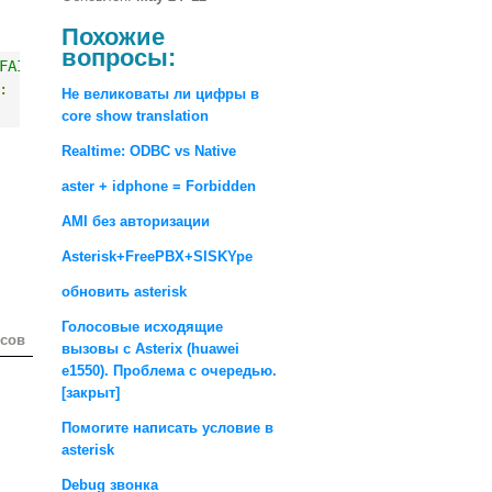
Похожие
вопросы:
FAILED'
:
Не великоваты ли цифры в
core show translation
Realtime: ODBC vs Native
aster + idphone = Forbidden
AMI без авторизации
Asterisk+FreePBX+SISKYpe
обновить asterisk
Голосовые исходящие
осов
вызовы с Asterix (huawei
e1550). Проблема с очередью.
[закрыт]
Помогите написать условие в
asterisk
Debug звонка