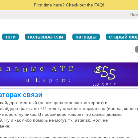
First time here? Check out the FAQ!
Пож
тэги
пользователи
награды
старый фо
аторах связи
овайдера: местный (он же предоставляет интернет) и
овайдера факсы по 711 кодеку проходят нормально (иногда, конечн
А у второго ну никак. В провайдере говорят что факсы должны
 Ну и как либо помочь не могут, т.к. asterisk, мол, не
ание.
арата это выглядит так: аппарат прогоняет страницу, а в конце