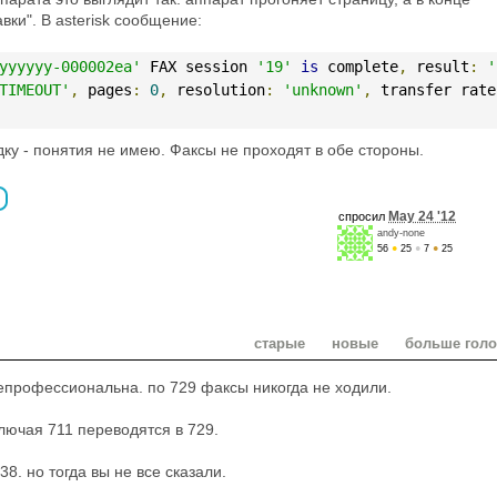
ки". В asterisk сообщение:
yyyyyy-000002ea'
 FAX session 
'19'
is
 complete
,
 result
:
'
TIMEOUT'
,
 pages
:
0
,
 resolution
:
'unknown'
,
 transfer rate
дку - понятия не имею. Факсы не проходят в обе стороны.
May 24 '12
спросил
andy-none
56
●
25
●
7
●
25
старые
новые
больше гол
епрофессиональна. по 729 факсы никогда не ходили.
ключая 711 переводятся в 729.
38. но тогда вы не все сказали.