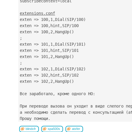
subscribecontext=local

extensions.conf

exten => 100,1,Dial(SIP/100)

exten => 100,hint,SIP/100

exten => 100,2,HangUp()

;

exten => 101,1,Dial(SIP/101)

exten => 101,hint,SIP/101

exten => 101,2,HangUp()

;

exten => 102,1,Dial(SIP/102)

exten => 102,hint,SIP/102

exten => 102,2,HangUp()

Все заработало, кроме одного НО:

При переводе вызова он уходит в виде слепого пер
а необходимо сделать перевод с консультацией (at
blindxfr
spa500s
atxfer