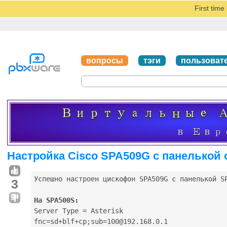
First tim
вопросы
тэги
пользоват
Настройка Cisco SPA509G с панелькой
Успешно настроен цискофон SPA509G с панелькой SP
3
На SPA500S:

Server Type = Asterisk

fnc=sd+blf+cp;sub=100@192.168.0.1
