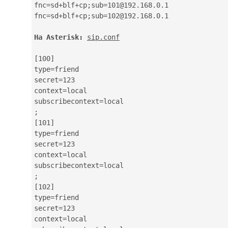
fnc=sd+blf+cp;sub=101@192.168.0.1

fnc=sd+blf+cp;sub=102@192.168.0.1

На Asterisk:
sip.conf
[100]

type=friend

secret=123

context=local

subscribecontext=local

;

[101]

type=friend

secret=123

context=local

subscribecontext=local

;

[102]

type=friend

secret=123

context=local
