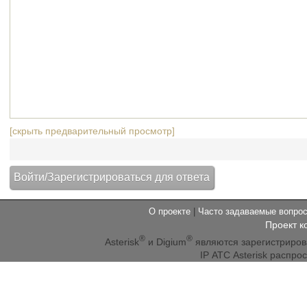
[скрыть предварительный просмотр]
О проекте
|
Часто задаваемые вопр
Проект к
®
®
Asterisk
и Digium
являются зарегистриро
IP АТС Asterisk распр