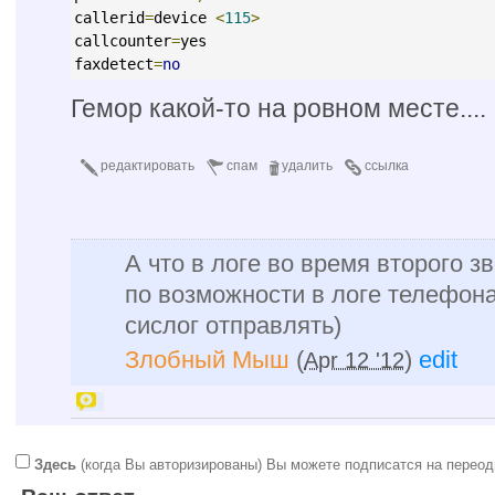
callerid
=
device 
<
115
>
callcounter
=
yes
faxdetect
=
no
Гемор какой-то на ровном месте....
редактировать
спам
удалить
ссылка
А что в логе во время второго з
по возможности в логе телефона
сислог отправлять)
Злобный Мыш
(
)
edit
Apr 12 '12
Здесь
(когда Вы авторизированы) Вы можете подписатся на переод