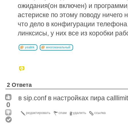
ожидания(он включен) и программи
астериске по этому поводу ничего н
что дело в конфигурации телефона.
линксисы, у них все из коробки раб
yealink
многоканальный
2 Ответа
в sip.conf в настройках пира calllim
0
редактировать
спам
удалить
ссылка