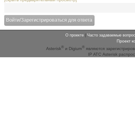
О проекте
|
Часто задаваемые вопр
Проект к
®
®
Asterisk
и Digium
являются зарегистриро
IP АТС Asterisk распр