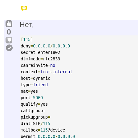
Нет,
0
[
115
]
deny
=
0.0.0.0
/
0.0.0.0
secret
=
enter1802
dtmfmode
=
rfc2833
canreinvite
=
no
context
=
from
-
internal
host
=
dynamic
type
=
friend
nat
=
yes
port
=
5060
qualify
=
yes
callgroup
=
pickupgroup
=
dial
=
SIP
/
115
mailbox
=
115
@device
permit
=
0.0.0.0
/
0.0.0.0