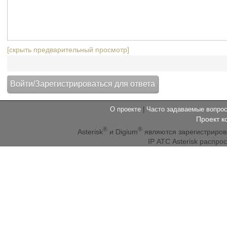
[скрыть предварительный просмотр]
О проекте
|
Часто задаваемые вопр
Проект к
®
®
Asterisk
и Digium
являются зарегистриро
IP АТС Asterisk распр