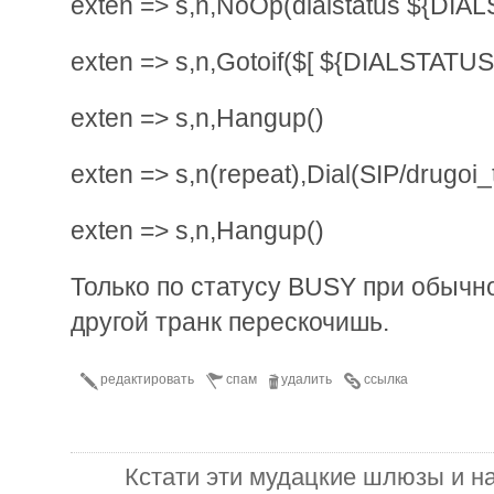
exten => s,n,NoOp(dialstatus ${DIA
exten => s,n,Gotoif($[ ${DIALSTATUS
exten => s,n,Hangup()
exten => s,n(repeat),Dial(SIP/drugoi
exten => s,n,Hangup()
Только по статусу BUSY при обычн
другой транк перескочишь.
редактировать
спам
удалить
ссылка
Кстати эти мудацкие шлюзы и на