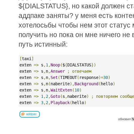
${DIALSTATUS}, но какой должен ст
аддпаке заняты? у меня есть конте
хотелосьбы чтобы нем этот статус
получить но пока он мне ничего не 
путь истинный:
[
taxi
]
exten 
=>
 s
,
1
,
Noop
(
$
{
DIALSTATUS
})
exten 
=>
 s
,
n
,
Answer
;
отвечаем
exten 
=>
 s
,
n
,
Set
(
TIMEOUT
(
response
)=
30
)
exten 
=>
 s
,
n
(
naberite
),
Background
(
hello
)
exten 
=>
 s
,
n
,
WaitExten
(
10
)
exten 
=>
1
,
2
,
Goto
(
s
,
naberite
)
;
повторяем
сообщ
exten 
=>
3
,
2
,
Playback
(
hello
)
addpac
N
обновил