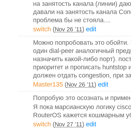
на занятость канала (линии) да
давали на занятость канала Cong
проблема бы не стояла....
switch
(
)
edit
Nov 26 '11
Можно попробовать это обойти.
один dial-peer аналогичный пре
назначить какой-либо порт). по
приоритет и прописать huntstop 
должен отдать congestion, при 
Master135
(
)
edit
Nov 26 '11
Попробую это осознать и примен
Я пока марсианскую логику cisco-
RouterOS кажется кошмарным у
switch
(
)
edit
Nov 27 '11