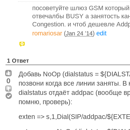
посоветуйте шлюз GSM который 
отвечалбы BUSY а занятость ка
Congestion. и чтоб дешевле Add
romariosar
(
)
edit
Jan 24 '14
1 Ответ
Добавь NoOp (dialstatus = ${DIALSTA
0
позвони когда все линии заняты. В
dialstatus отдаёт addpac (вообще в
помню, проверь):
exten => s,1,Dial(SIP/addpac/${EXT