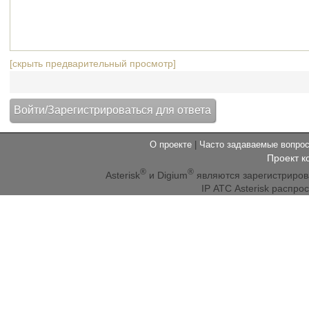
[скрыть предварительный просмотр]
О проекте
|
Часто задаваемые вопр
Проект к
®
®
Asterisk
и Digium
являются зарегистриро
IP АТС Asterisk распр