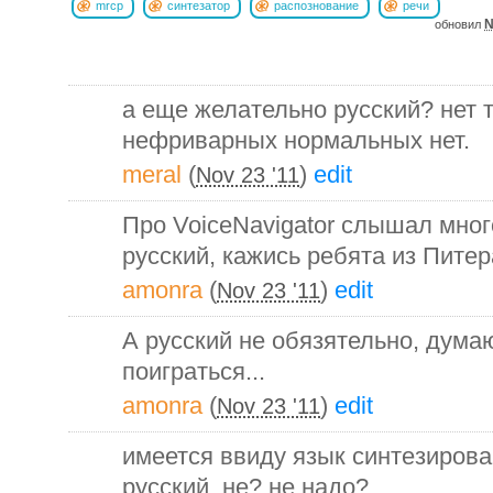
mrcp
синтезатор
распознование
речи
N
обновил
а еще желательно русский? нет 
нефриварных нормальных нет.
meral
(
)
edit
Nov 23 '11
Про VoiceNavigator слышал много
русский, кажись ребята из Питера
amonra
(
)
edit
Nov 23 '11
А русский не обязятельно, дума
поиграться...
amonra
(
)
edit
Nov 23 '11
имеется ввиду язык синтезирова
русский. не? не надо?