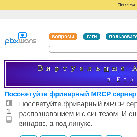
First tim
вопросы
тэги
пользоват
Посоветуйте фриварный MRCP сервер
Посоветуйте фриварный MRCP серв
1
распознованием и с синтезом. И е
виндовс, а под линукс.