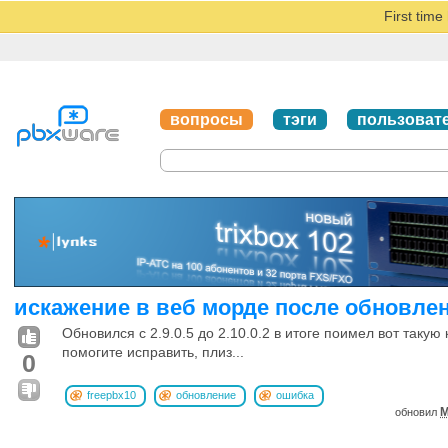
First tim
вопросы
тэги
пользоват
искажение в веб морде после обновле
Обновился с 2.9.0.5 до 2.10.0.2 в итоге поимел вот такую
помогите исправить, плиз...
0
freepbx10
обновление
ошибка
M
обновил