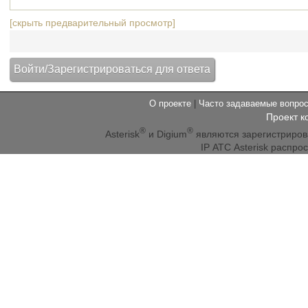
[скрыть предварительный просмотр]
О проекте
|
Часто задаваемые вопр
Проект к
®
®
Asterisk
и Digium
являются зарегистриро
IP АТС Asterisk распр