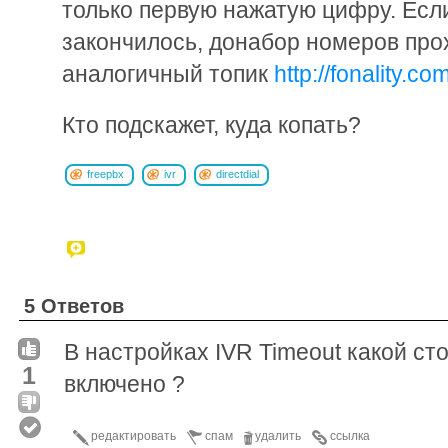
только первую нажатую цифру. Ес
закончилось, донабор номеров про
аналогичный топик
http://fonality.c
Кто подскажет, куда копать?
freepbx
ivr
directdial
5 Ответов
В настройках IVR Timeout какой стои
1
включено ?
редактировать
спам
удалить
ссылка