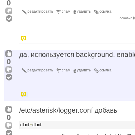
0
редактировать
спам
удалить
ссылка
N
обновил
да, используется background. enable
0
редактировать
спам
удалить
ссылка
/etc/asterisk/logger.conf добавь
0
dtmf
=
dtmf