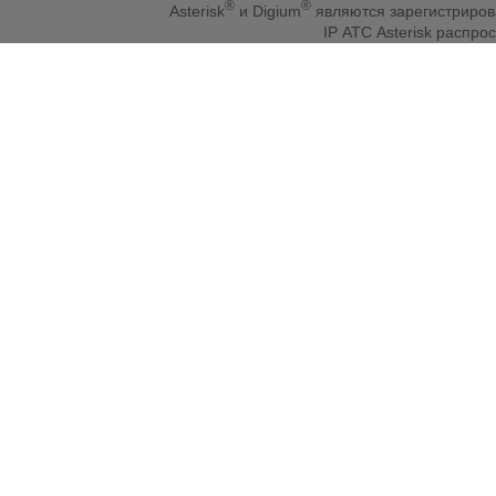
®
®
Asterisk
и Digium
являются зарегистриро
IP АТС Asterisk распр