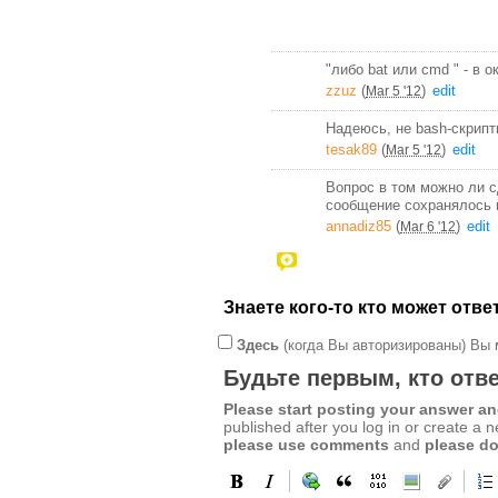
"либо bat или cmd " - в 
zzuz
(
)
edit
Mar 5 '12
Надеюсь, не bash-скрипт
tesak89
(
)
edit
Mar 5 '12
Вопрос в том можно ли с
сообщение сохранялось 
annadiz85
(
)
edit
Mar 6 '12
Знаете кого-то кто может отв
Здесь
(когда Вы авторизированы) Вы 
Будьте первым, кто отве
Please start posting your answer 
published after you log in or create a 
please use comments
and
please do