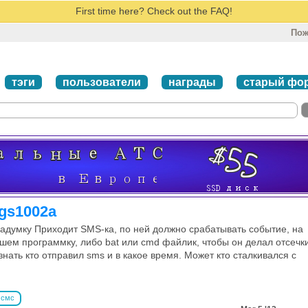
First time here? Check out the FAQ!
Пож
тэги
пользователи
награды
старый фо
gs1002a
задумку Приходит SMS-ка, по ней должно срабатывать событие, на
ем программку, либо bat или cmd файлик, чтобы он делал отсечк
нать кто отправил sms и в какое время. Может кто сталкивался с
смс