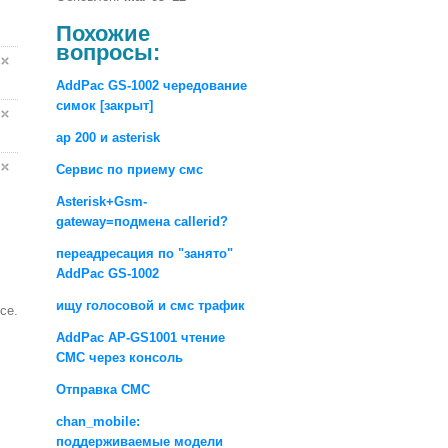
Похожие
вопросы:
AddPac GS-1002 чередование
симок [закрыт]
ap 200 и asterisk
Сервис по приему смс
Asterisk+Gsm-
gateway=подмена callerid?
переадресация по "занято"
AddPac GS-1002
ищу голосовой и смс трафик
се.
AddPac AP-GS1001 чтение
СМС через консоль
Отправка СМС
chan_mobile:
поддерживаемые модели