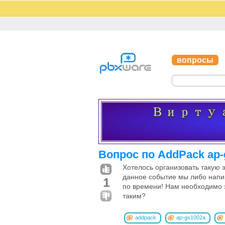
вопросы
Вопрос по AddPack ap-
Хотелось организовать такую 
данное событие мы либо напиш
1
по времени! Нам необходимо з
таким?
addpack
ap-gs1002a