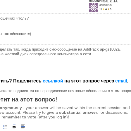
Mar 5 '12
спросил
annadiz85
11
●
4
●
5
окошечках чтоль?
ы так обозвали =)
делать так, когда приходит смс-сообщение на AddPack ap-gs1002a,
на жесткий диск определенного компьютера в сети
етить? Поделитесь
ссылкой
на этот вопрос через
email
.
можете подписатся на переодические почтовые обновления о этом вопро
тит на этот вопрос!
anonymously
- your answer will be saved within the current session and
new account. Please try to give a
substantial answer
, for discussions,
 remember to vote
(after you log in)!