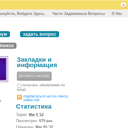
алуйста, Войдите Здесь.
Часто Задаваемые Вопросы
О Нас
рум
задать вопрос
Закладки и
информация
Добавить закладку
получать обновления по
email
подписаться на rss ленту
новостей
и
Статистика
Задан:
Mar 5 '12
Просмотрен:
679 раз
Обновлен:
Mar 05 '12