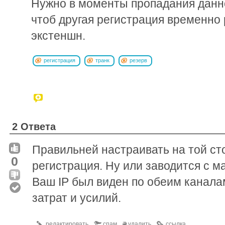
Нужно в моменты пропадания данно
чтоб другая регистрация временно 
экстеншн.
регистрация
транк
резерв
2 Ответа
Правильней настраивать на той сто
0
регистрация. Ну или заводится с 
Ваш IP был виден по обеим канала
затрат и усилий.
редактировать
спам
удалить
ссылка