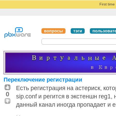
First tim
вопросы
тэги
пользоват
Переключение регистрации
Есть регистрация на астериск, кот
0
sip.conf и регится в экстеншн reg1, 
данный канал иногда пропадает и е