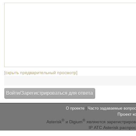
[скрыть предварительный просмотр]
О проекте
|
Часто задаваемые вопр
Проект к
®
®
Asterisk
и Digium
являются зарегистриро
IP АТС Asterisk распр