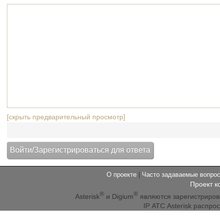
[скрыть предварительный просмотр]
О проекте
|
Часто задаваемые вопр
Проект к
®
®
Asterisk
и Digium
являются зарегистриро
IP АТС Asterisk распр