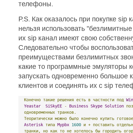
телефоны.
P.S. Как оказалось при покупке sip 
нельзя использовать "безлимитные 
их sip канал имеют свою собствен
Следовательно чтобы воспользова
преимуществами безлимитных звон
какие то программные эмуляторы 
запускать одновременно большое 
клиентов и соединять их с sip тел
Конечно
такие
решения
есть
в
частности
под
Wi
Yeastar
SiSkyEE
-
Business
Skype
Solution
по
одновременных
транков.
Теоритически
можно
было
конечно
купить
готово
Asterisk
типа
Mypbx
1600
и
+
поставить
отдель
транки,
но
как
то
не
хотелось
бы
городить
ого