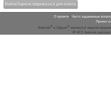
О проекте
|
Часто задаваемые вопр
Проект к
®
®
Asterisk
и Digium
являются зарегистриро
IP АТС Asterisk распр