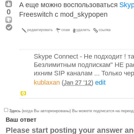
А еще можно воспользоваться
Skyp
0
Freeswitch c mod_skypopen
редактировать
спам
удалить
ссылка
Skype Connect - Не подходит ! та
Безлимитным подпискам" НЕ ра
ихним SIP каналам ... Только че
kublaxan
(
)
edit
Jan 27 '12
Здесь
(когда Вы авторизированы) Вы можете подписатся на переод
Ваш ответ
Please start posting your answer 