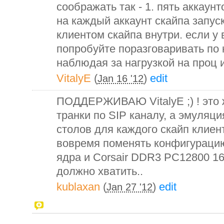
соображать так - 1. пять аккаунто
на каждый аккаунт скайпа запуск
клиентом скайпа внутри. если у в
попробуйте поразговаривать по 
наблюдая за нагрузкой на проц и
VitalyE
(
)
edit
Jan 16 '12
ПОДДЕРЖИВАЮ VitalyE ;) ! это 
транки по SIP каналу, а эмуляц
столов для каждого скайп клиент
вовремя поменять конфигурацию
ядра и Corsair DDR3 PC12800 1
должно хватить..
kublaxan
(
)
edit
Jan 27 '12