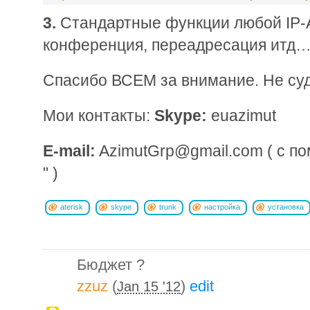
3.
Стандартные функции любой IP-A
конференция, переадресация итд
Спасибо ВСЕМ за внимание. Не суд
Мои контакты:
Skype:
euazimut
E-mail:
AzimutGrp@gmail.com ( c по
" )
aterisk
skype
trunk
настройка
установка
Бюджет ?
zzuz
(
)
edit
Jan 15 '12