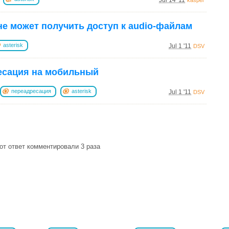
Jul 14 '11
kasper
 не может получить доступ к audio-файлам
asterisk
Jul 1 '11
DSV
есация на мобильный
переадресация
asterisk
Jul 1 '11
DSV
от ответ комментировали 3 раза