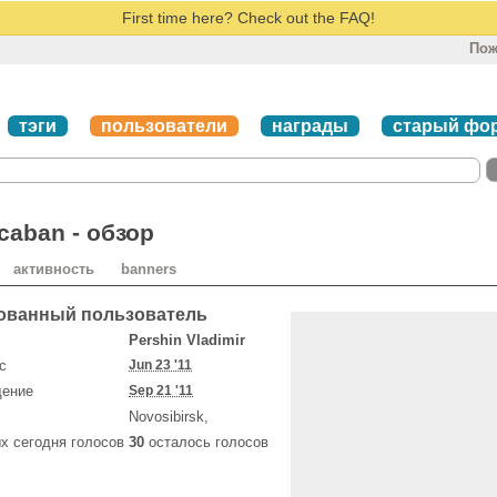
First time here? Check out the FAQ!
Пож
тэги
пользователи
награды
старый фо
aban - обзор
активность
banners
ованный пользователь
Pershin Vladimir
с
Jun 23 '11
щение
Sep 21 '11
Novosibirsk,
х сегодня голосов
30
осталось голосов