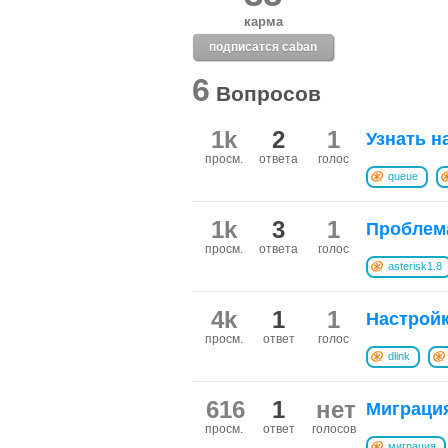
карма
подписатся caban
6
Вопросов
1k
2
1
Узнать н
просм.
ответа
голос
queue
1k
3
1
Проблема
просм.
ответа
голос
asterisk1.8
4k
1
1
Настройк
просм.
ответ
голос
dlink
616
1
нет
Миграция
просм.
ответ
голосов
миграция