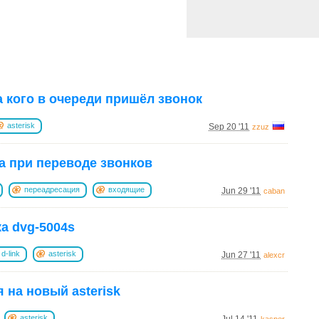
а кого в очереди пришёл звонок
asterisk
Sep 20 '11
zzuz
 при переводе звонков
переадресация
входящие
Jun 29 '11
caban
а dvg-5004s
d-link
asterisk
Jun 27 '11
alexcr
 на новый asterisk
asterisk