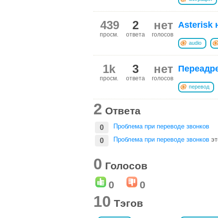
439
2
нет
Asterisk
просм.
ответа
голосов
audio
1k
3
нет
Переадр
просм.
ответа
голосов
перевод
2
Ответа
Проблема при переводе звонков
0
Проблема при переводе звонков
эт
0
0
Голосов
0
0
10
Тэгов