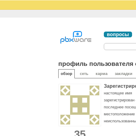
вопросы
профиль пользователя c
обзор
сеть
карма
закладки
Зарегистрир
настоящее имя
зарегистрирован 
последнее посе
местоположение
неиспользованны
35