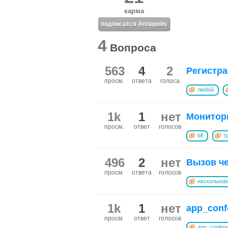
карма
подписатся Annapolis
4
Вопроса
563
4
2
Регистра
просм.
ответа
голоса
любой
1k
1
нет
Монитори
просм.
ответ
голосов
blf
т
496
2
нет
Вызов ч
просм.
ответа
голосов
нескольков
1k
1
нет
app_conf
просм.
ответ
голосов
app_confer