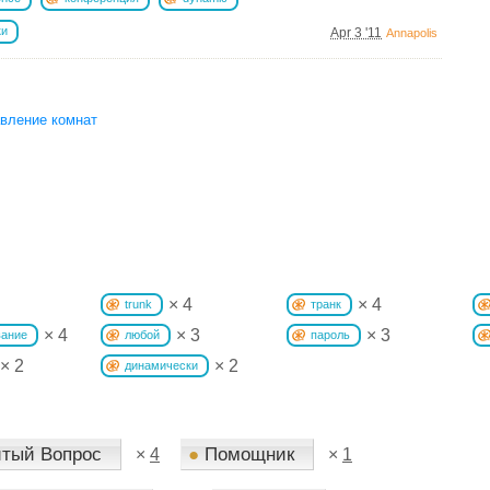
ки
Apr 3 '11
Annapolis
авление комнат
× 4
× 4
trunk
транк
× 4
× 3
× 3
вание
любой
пароль
× 2
× 2
динамически
тый Вопрос
●
Помощник
×
4
×
1