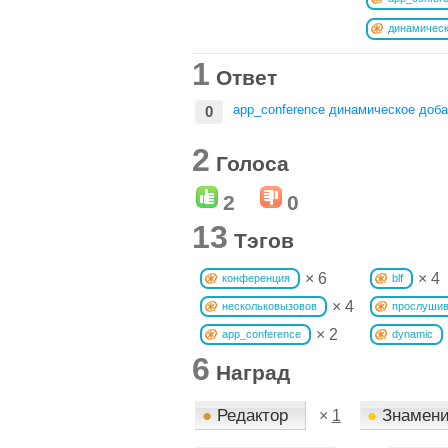
динамичес
1
Ответ
app_conference динамическое доб
0
2
Голоса
2
0
13
Тэгов
× 6
× 4
конференция
blf
× 4
нескольковызовов
прослуши
× 2
app_conference
dynamic
6
Наград
●
Редактор
●
Знамени
×
1