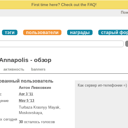
First time here? Check out the FAQ!
Пож
тэги
пользователи
награды
старый фо
nnapolis - обзор
активность
banners
ованный пользователь
Как сервер ип-телефонии =)
Антон Левковкин
с
Apr 3 '11
щение
May 5 '13
Turbaza Krasnyy Mayak,
Moskovskaya,
х сегодня
30
осталось голосов