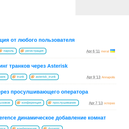
ция от любого пользователя
пароль
регистрация
Apr 6 '11
meral
нг транков через Asterisk
ранк
trunk
asterisk_trunk
Apr 9 '13
Annapolis
ерез просулшивающего оператора
ызовов
конференция
прослушивание
Apr 7 '13
octopas
erence динамическое добавление комнат
ence
конференция
dynamic