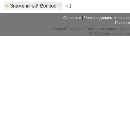
●
Знаменитый Вопрос
×
1
О проекте
|
Часто задаваемые вопр
Проект 
®
®
Asterisk
и Digium
являются зарегистриро
IP АТС Asterisk распр