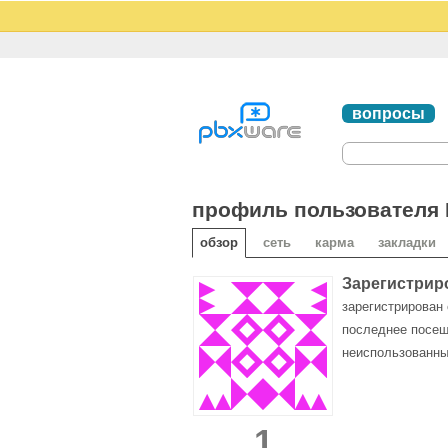
вопросы
профиль пользователя L
обзор
сеть
карма
закладки
Зарегистрир
зарегистрирован 
последнее посе
неиспользованны
1