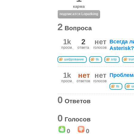
карма
подписатся Lopatking
2
Вопроса
1k
2
нет
Всегда л
Asterisk?
просм.
ответа
голосов
шифрование
tls
srtp
tru
1k
нет
нет
Проблема
просм.
ответов
голосов
tls
ш
0
Ответов
0
Голосов
0
0