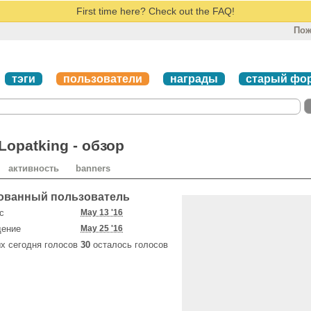
First time here? Check out the FAQ!
Пож
тэги
пользователи
награды
старый фо
opatking - обзор
активность
banners
ованный пользователь
с
May 13 '16
щение
May 25 '16
х сегодня голосов
30
осталось голосов