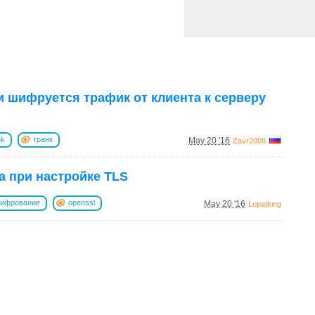
и шифруется трафик от клиента к серверу
nk
транк
May 20 '16
Zavr2008
 при настройке TLS
ифрование
openssl
May 20 '16
Lopatking