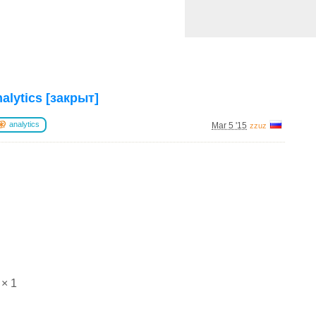
alytics [закрыт]
analytics
Mar 5 '15
zzuz
× 1