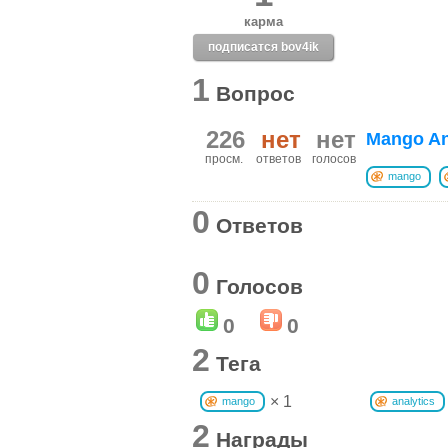
карма
подписатся bov4ik
1
Вопрос
226
нет
нет
Mango An
просм.
ответов
голосов
mango
0
Ответов
0
Голосов
0
0
2
Тега
× 1
mango
analytics
2
Награды