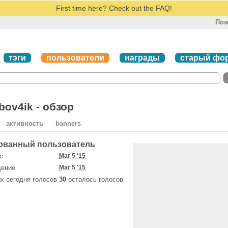
First time here? Check out the FAQ!
Пож
тэги
пользователи
награды
старый фо
ov4ik - обзор
активность
banners
ованный пользователь
с
Mar 5 '15
щение
Mar 5 '15
х сегодня голосов
30
осталось голосов