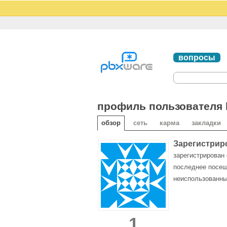
вопросы
профиль пользователя b
обзор
сеть
карма
закладки
Зарегистрир
зарегистрирован 
последнее посе
неиспользованны
1