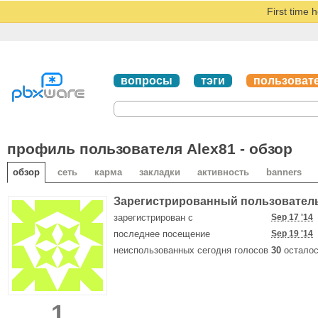
First time 
вопросы
тэги
пользоват
профиль пользователя Alex81 - обзор
обзор
сеть
карма
закладки
активность
banners
Зарегистрированный пользовател
зарегистрирован с
Sep 17 '14
последнее посещение
Sep 19 '14
неиспользованных сегодня голосов
30
осталос
1