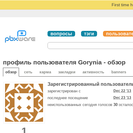
First time 
вопросы
тэги
пользоват
профиль пользователя Gorynia - обзор
обзор
сеть
карма
закладки
активность
banners
Зарегистрированный пользовател
зарегистрирован с
Dec 22 '13
последнее посещение
Dec 23 '13
неиспользованных сегодня голосов
30
осталос
1