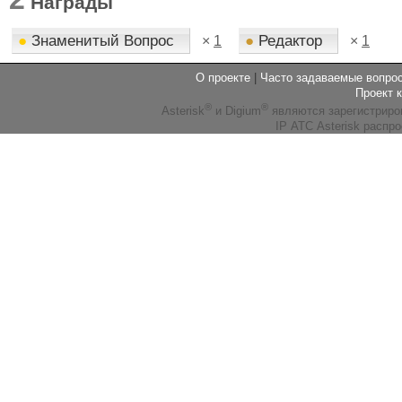
Награды
●
Знаменитый Вопрос
●
Редактор
×
1
×
1
О проекте
|
Часто задаваемые вопр
Проект 
®
®
Asterisk
и Digium
являются зарегистриро
IP АТС Asterisk распр