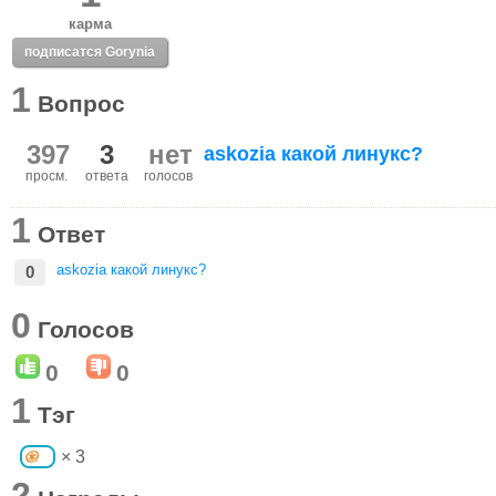
карма
подписатся Gorynia
1
Вопрос
397
3
нет
askozia какой линукс?
просм.
ответа
голосов
1
Ответ
askozia какой линукс?
0
0
Голосов
0
0
1
Тэг
× 3
2