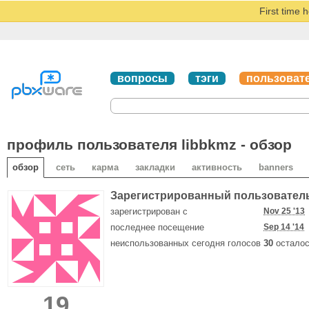
First time 
вопросы
тэги
пользоват
профиль пользователя libbkmz - обзор
обзор
сеть
карма
закладки
активность
banners
Зарегистрированный пользовател
зарегистрирован с
Nov 25 '13
последнее посещение
Sep 14 '14
неиспользованных сегодня голосов
30
осталос
19