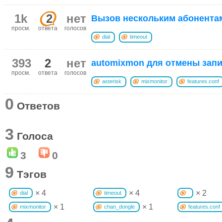
1k
2
нет
Вызов нескольким абонента
просм.
ответа
голосов
dial
timeout
393
2
нет
automixmon для отмены зап
просм.
ответа
голосов
asterisk
mixmonitor
features.conf
0
Ответов
3
Голоса
3
0
9
Тэгов
× 4
× 4
× 2
dial
timeout
× 1
× 1
mixmonitor
chan_dongle
features.conf