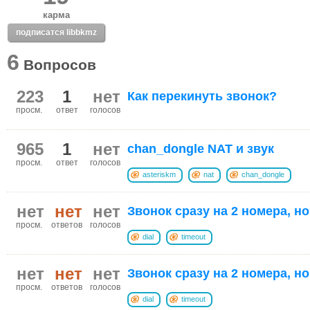
карма
подписатся libbkmz
6
Вопросов
223
1
нет
Как перекинуть звонок?
просм.
ответ
голосов
965
1
нет
chan_dongle NAT и звук
просм.
ответ
голосов
asteriskm
nat
chan_dongle
нет
нет
нет
Звонок сразу на 2 номера, но
просм.
ответов
голосов
dial
timeout
нет
нет
нет
Звонок сразу на 2 номера, но
просм.
ответов
голосов
dial
timeout