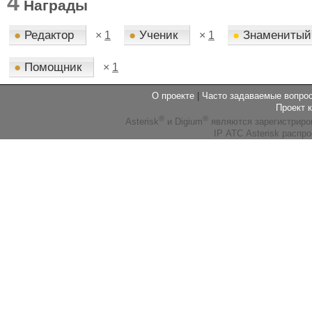
4
Награды
●
Редактор
●
Ученик
●
Знаменитый
×
1
×
1
●
Помощник
×
1
О проекте
|
Часто задаваемые вопр
Проект 
®
®
Asterisk
и Digium
являются зарегистриро
IP АТС Asterisk распр