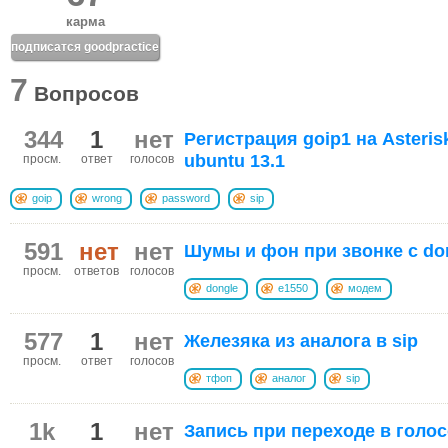
карма
подписатся goodpractice
7
Вопросов
344
1
нет
Регистрация goip1 на Asterisk
ubuntu 13.1
просм.
ответ
голосов
goip
wrong
password
sip
591
нет
нет
Шумы и фон при звонке с do
просм.
ответов
голосов
dongle
e1550
модем
577
1
нет
Железяка из аналога в sip
просм.
ответ
голосов
тфоп
аналог
sip
1k
1
нет
Запись при переходе в голо