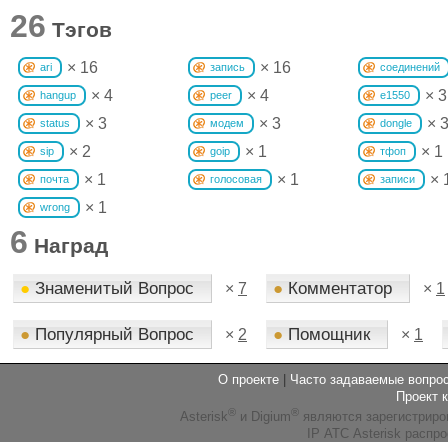
26
Тэгов
× 16
× 16
ari
запись
соединений
× 4
× 4
× 3
hangup
peer
e1550
× 3
× 3
× 
status
модем
dongle
× 2
× 1
× 1
sip
goip
тфоп
× 1
× 1
× 
почта
голосовая
записи
× 1
wrong
6
Наград
●
Знаменитый Вопрос
●
Комментатор
×
7
×
1
●
Популярный Вопрос
●
Помощник
×
2
×
1
О проекте
|
Часто задаваемые вопр
Проект 
®
®
Asterisk
и Digium
являются зарегистриро
IP АТС Asterisk распр