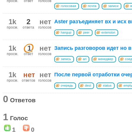
просм.
ответ
голосов
голосовая
почта
записи
в
1k
2
нет
Aster разъединяет вх и исх 
просм.
ответа
голосов
hangup
peer
extension
1k
1
нет
Запись разговоров идет но в 
просм.
ответ
голосов
запись
ari
менеджер
соед
1k
нет
нет
После первой отработки оче
просм.
ответов
голосов
очередь
dest
status
empt
0
Ответов
1
Голос
1
0