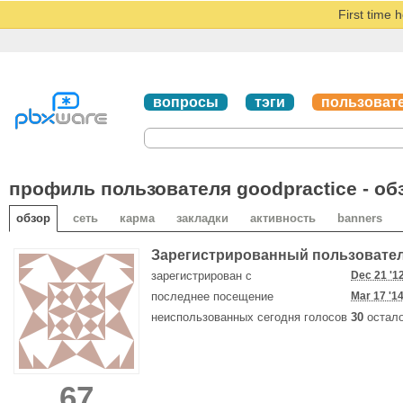
First time 
вопросы
тэги
пользоват
профиль пользователя goodpractice - об
обзор
сеть
карма
закладки
активность
banners
Зарегистрированный пользовате
зарегистрирован с
Dec 21 '1
последнее посещение
Mar 17 '1
неиспользованных сегодня голосов
30
остало
67