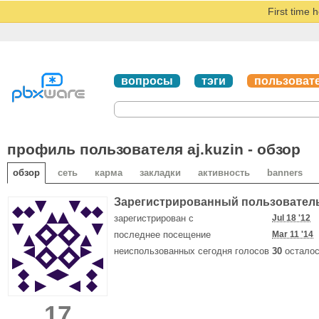
First time 
вопросы
тэги
пользоват
профиль пользователя aj.kuzin - обзор
обзор
сеть
карма
закладки
активность
banners
Зарегистрированный пользовател
зарегистрирован с
Jul 18 '12
последнее посещение
Mar 11 '14
неиспользованных сегодня голосов
30
осталос
17