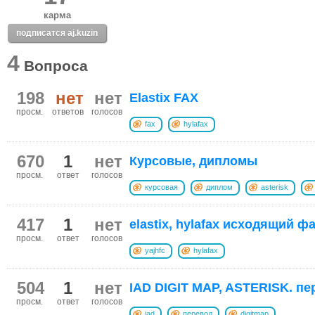
карма
подписатся aj.kuzin
4
Вопроса
198
нет
нет
Elastix FAX
просм.
ответов
голосов
fax
hylafax
670
1
нет
Курсовые, дипломы
просм.
ответ
голосов
курсовая
диплом
asterisk
417
1
нет
elastix, hylafax исходящий ф
просм.
ответ
голосов
yajhfc
hylafax
504
1
нет
IAD DIGIT MAP, ASTERISK. пе
просм.
ответ
голосов
iad
перевод
digitmap