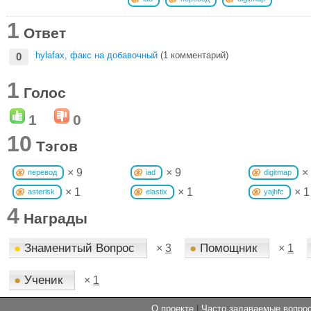
1
Ответ
hylafax, факс на добавочный
(1 комментарий)
0
1
Голос
1
0
10
Тэгов
× 9
× 9
×
перевод
iad
digitmap
× 1
× 1
× 1
asterisk
elastix
yajhfc
4
Награды
●
Знаменитый Вопрос
●
Помощник
×
3
×
1
●
Ученик
×
1
О проекте
|
Часто задаваемые вопр