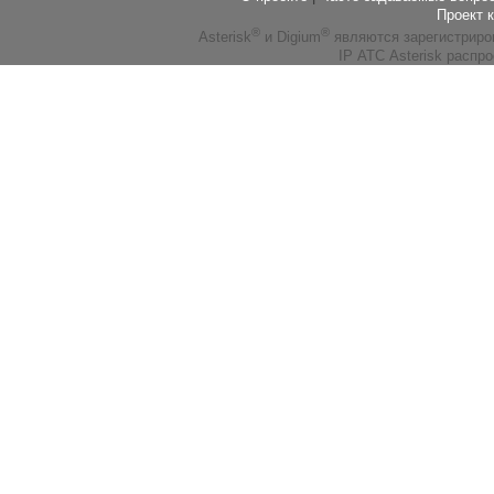
Проект 
®
®
Asterisk
и Digium
являются зарегистриро
IP АТС Asterisk распр