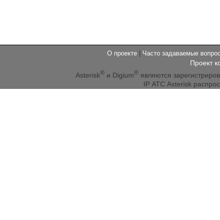
О проекте
|
Часто задаваемые вопр
Проект к
®
®
Asterisk
и Digium
являются зарегистриро
IP АТС Asterisk распр