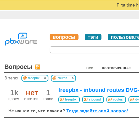
First time 
вопросы
тэги
пользоват
Вопросы
все
неотвеченные
x
x
В тегах
freepbx
routes
freepbx - inbound routes DVG
1k
нет
1
просм.
ответов
голос
freepbx
inbound
routes
dv
Не нашли то, что искали?
Тогда задайте свой вопрос!