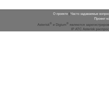
О проекте
|
Часто задаваемые вопр
Проект к
®
®
Asterisk
и Digium
являются зарегистриро
IP АТС Asterisk распр