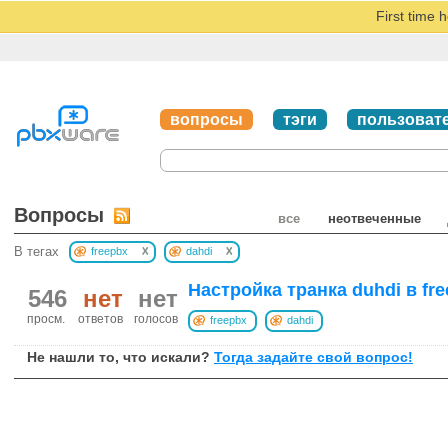
First time 
вопросы
тэги
пользоват
Вопросы
все
неотвеченные
x
x
В тегах
freepbx
dahdi
Настройка транка duhdi в fre
546
нет
нет
просм.
ответов
голосов
freepbx
dahdi
Не нашли то, что искали?
Тогда задайте свой вопрос!