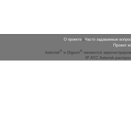
О проекте
|
Часто задаваемые вопр
Проект к
®
®
Asterisk
и Digium
являются зарегистриро
IP АТС Asterisk распр