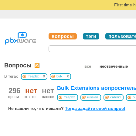
First time 
вопросы
тэги
пользоват
Вопросы
все
неотвеченные
x
x
В тегах
freepbx
bulk
Bulk Extensions вопросител
296
нет
нет
просм.
ответов
голосов
freepbx
russian
callerid
bu
Не нашли то, что искали?
Тогда задайте свой вопрос!